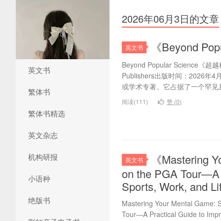
2026年06月3日的文章
《Beyond Po
英文书
Beyond Popular Science《
英文书
Publishers出版时间：20
或学术专著。它占据了一个罕见且
繁体书
阅读(111)
赞 (
0
)
繁体书精选
英文杂志
机构研报
《Mastering Yo
英文书
on the PGA Tour―A P
小语种
Sports, Work, a
绝版书
Mastering Your Mental Game: S
Tour―A Practical Guide to Impr