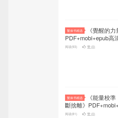
《覺醒的力
繁体书精选
PDF+mobi+epu
阅读(93)
赞 (
0
)
《能量校準
繁体书精选
斷捨離》PDF+mob
阅读(81)
赞 (
0
)