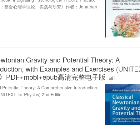
手册：整合心理学理论、实践与研究》作者：Jonathan
tonian Gravity and Potential Theory: A
duction, with Examples and Exercises (UNITE
ition》PDF+mobi+epub高清完整电子版
2
d Potential Theory: A Comprehensive Introduction,
NITEXT for Physics) 2nd Editio...