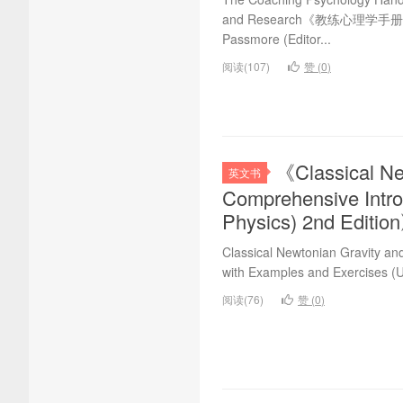
and Research《教练心理学
Passmore (Editor...
阅读(107)
赞 (
0
)
《Classical New
英文书
Comprehensive Intro
Physics) 2nd Ed
Classical Newtonian Gravity an
with Examples and Exercises (U
阅读(76)
赞 (
0
)