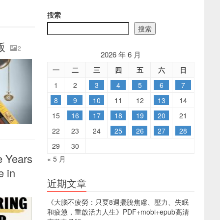
搜索
搜索
版
2
2026 年 6 月
一
二
三
四
五
六
日
1
2
3
4
5
6
7
8
9
10
11
12
13
14
15
16
17
18
19
20
21
22
23
24
25
26
27
28
29
30
e Years
« 5 月
e in
近期文章
《大腦不疲勞：只要8週擺脫焦慮、壓力、失眠
和疲憊，重啟活力人生》PDF+mobi+epub高清