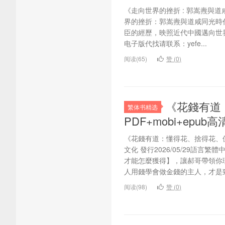
《走向世界的挫折 : 郭嵩燾與道咸
界的挫折：郭嵩燾與道咸同光時
臣的經歷，映照近代中國邁向世界的
电子版代找请联系：yefe...
阅读(65)
赞 (
0
)
《花錢有道
繁体书精选
PDF+mobi+epu
《花錢有道：懂得花、捨得花、值
文化 發行2026/05/29語
才能怎麼獲得】，讓郝哥帶領你
人用錢學會做金錢的主人，才是致
阅读(98)
赞 (
0
)