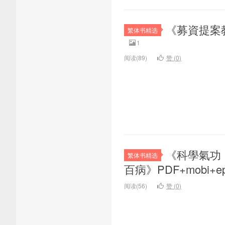
《募資提案教
繁体书精选
1
阅读(89)
赞 (
0
)
《科學氣功
繁体书精选
百病》PDF+mobi+
阅读(56)
赞 (
0
)