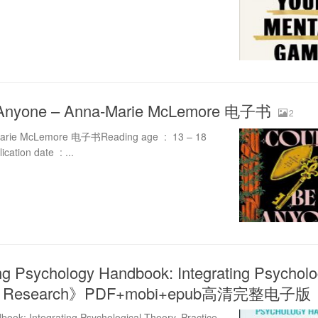
 Anyone – Anna-Marie McLemore 电子书
2
McLemore 电子书Reading age ‏ : ‎ 13 – 18
yearsGrade level ‏ : ‎ 10 – 12Publication date ‏ : ‎...
 Psychology Handbook: Integrating Psycholo
e and Research》PDF+mobi+epub高清完整电子版
ok: Integrating Psychological Theory, Practice