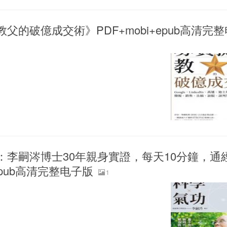
父的破億成交術》PDF+mobi+epub高清完
：李嗣涔博士30年親身實證，每天10分鐘，通
epub高清完整电子版
1