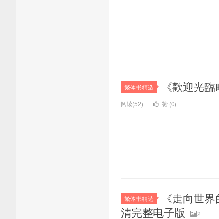
《歡迎光臨町
繁体书精选
阅读(52)
赞 (
0
)
《走向世界的
繁体书精选
清完整电子版
2