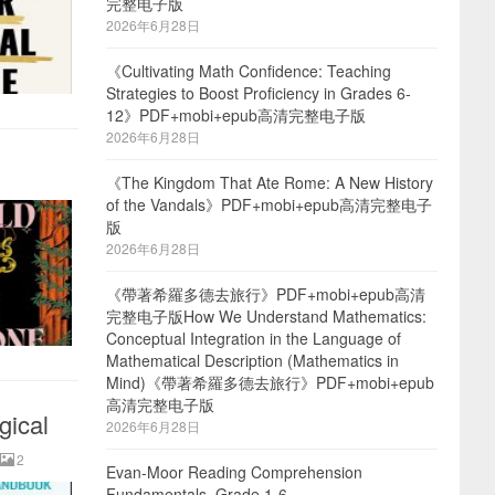
完整电子版
2026年6月28日
《Cultivating Math Confidence: Teaching
Strategies to Boost Proficiency in Grades 6-
12》PDF+mobi+epub高清完整电子版
2026年6月28日
《The Kingdom That Ate Rome: A New History
of the Vandals》PDF+mobi+epub高清完整电子
版
2026年6月28日
《帶著希羅多德去旅行》PDF+mobi+epub高清
完整电子版How We Understand Mathematics:
Conceptual Integration in the Language of
Mathematical Description (Mathematics in
Mind)《帶著希羅多德去旅行》PDF+mobi+epub
高清完整电子版
gical
2026年6月28日
2
Evan-Moor Reading Comprehension
Fundamentals, Grade 1-6