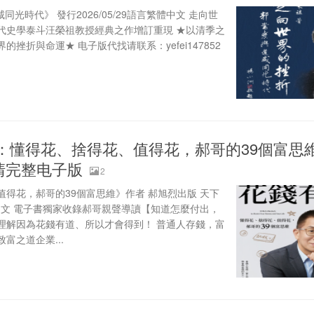
同光時代》 發行2026/05/29語言繁體中文 走向世
代史學泰斗汪榮祖教授經典之作增訂重現 ★以清季之
挫折與命運★ 电子版代找请联系：yefei147852
：懂得花、捨得花、值得花，郝哥的39個富思
b高清完整电子版
2
得花，郝哥的39個富思維》作者 郝旭烈出版 天下
言繁體中文 電子書獨家收錄郝哥親聲導讀【知道怎麼付出，
理解因為花錢有道、所以才會得到！ 普通人存錢，富
富之道企業...