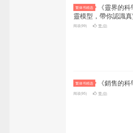
《靈界的科
繁体书精选
靈模型，帶你認識真實
阅读(99)
赞 (
0
)
《銷售的科學
繁体书精选
阅读(95)
赞 (
0
)