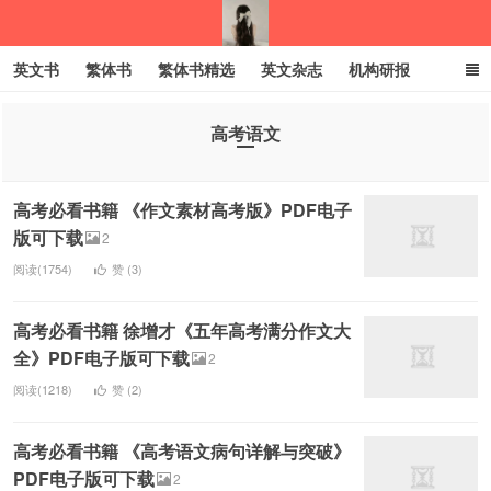
英文书
繁体书
繁体书精选
英文杂志
机构研报
小语种
绝版书
彩虹亲子电子书
电子书
创业项目
高考语文
我的生活分享
高考必看书籍 《作文素材高考版》PDF电子
版可下载
2
阅读(1754)
赞 (
3
)
高考必看书籍 徐增才《五年高考满分作文大
全》PDF电子版可下载
2
阅读(1218)
赞 (
2
)
高考必看书籍 《高考语文病句详解与突破》
PDF电子版可下载
2