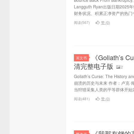
Bounce Back From Bankru
Langguth Ryan出版日期2
财务状况、积累正净资产的热门书
阅读(567)
赞 (
0
)
《Goliath’s Cu
英文书
清完整电子版
2
Goliath’s Curse: The Histor
崩溃的历史与未来 作者：卢克·肯普出
当狩猎采集人类的平等群体开始定
阅读(481)
赞 (
0
)
《我那有錢的
繁体书