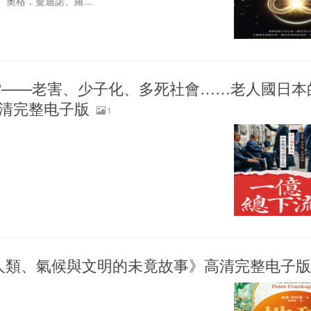
奧格．曼迪諾、羅...
?——老害、少子化、多死社會……老人國日本
清完整电子版
1
: 人類、氣候與文明的未竟故事》高清完整电子版