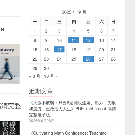
2025 年 9 月
一
二
三
四
五
六
日
le
1
2
3
4
5
6
7
8
9
10
11
12
13
14
15
16
17
18
19
20
21
22
23
24
25
26
27
28
29
30
« 8 月
10 月 »
近期文章
《大腦不疲勞：只要8週擺脫焦慮、壓力、失眠
高清完整
和疲憊，重啟活力人生》PDF+mobi+epub高清
完整电子版
2026年6月28日
《Cultivating Math Confidence: Teaching