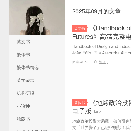
2025年09月的文章
《Handbook of 
英文书
Futures》高清完整
英文书
Handbook of Design and Industr
João Félix, Rita Assoreira Alme
繁体书
阅读(406)
赞 (
0
)
繁体书精选
英文杂志
机构研报
《地緣政治投
繁体书
小语种
电子版
2
绝版书
地緣政治投資大局觀：如何研判國家
文「世界變了」已經很明顯！我