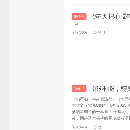
《每天把心掃
繁体书
1
阅读(386)
赞 (
1
)
《能不能，轉
繁体书
《能不能，轉身就遠行？（十周
謝雪文（雪兒Cher）發行202
被讀者期待的一本書！ 十年前
後，期待這本書帶給更多讀者堅持
阅读(446)
赞 (
0
)