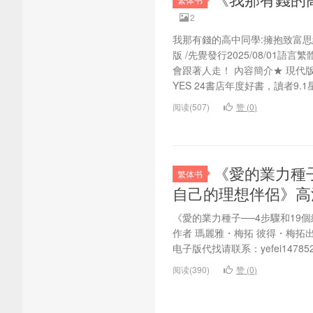
2
我那有錢的高中同學:擁抱致富思
版 /先覺發行2025/08/0
會跟著人走！ 內容簡介★ 現代
YES 24書店年度好書，讀者9.1星.
阅读(507)
赞 (
0
)
《愛的業力種
繁体书
自己的理想伴侶》高
《愛的業力種子──4步驟和19
作者 瑪麗雅・梅拓 彼得・梅拓出版
电子版代找请联系：yefei147852
阅读(390)
赞 (
0
)