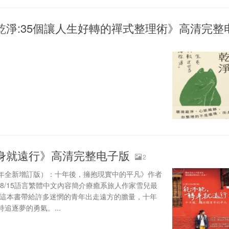
乾淨:35個讓人生好轉的禪式整理術》高清完整
身就遠行》高清完整电子版
2
年全新增訂版）：十年後，擁抱現實中的平凡》作者
5/08/15語言繁體中文內容簡介療癒系旅人作家雪兒最
，這本書帶給許多迷惘的青年出走遠方的膽量，十年
追逐夢的勇氣。...