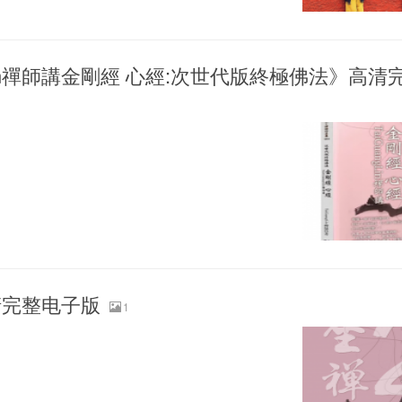
ngLin禪師講金剛經 心經:次世代版終極佛法》高清
清完整电子版
1