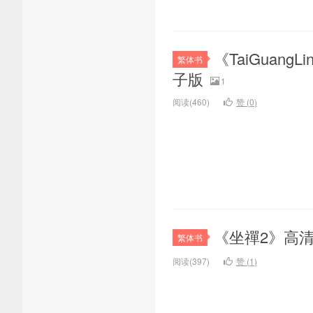
《TaiGua
繁体书
子版
1
阅读(460)
赞 (
0
)
《坐禪2》高
繁体书
阅读(397)
赞 (
1
)