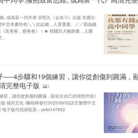
維, 成為富一代作者 宋熙九（송희구）出版 先覺出
1語言繁體中文本書特色＼＼比起錢，人更重要。／／因為錢
版《富爸爸，窮爸爸》！★ 韓國百大暢銷書，入圍
..
子──4步驟和19個練習，讓你從創傷到圓滿，
清完整电子版
2
個練習，讓你從創傷到圓滿，顯化出自己的理想伴侶》
 城邦文化 /橡樹林發行2025/09/02語言繁體中文
 电子版代找请联系：yefei147852