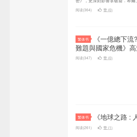
密》，更深刻影響拿破崙．希爾、
阅读(364)
赞 (
0
)
《一億總下流
繁体书
難題與國家危機》高
阅读(347)
赞 (
0
)
《地球之路 
繁体书
阅读(261)
赞 (
1
)