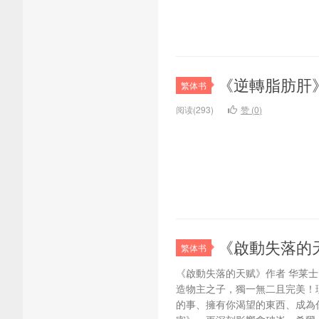
《逆轉脂肪肝
繁体书
阅读(293)
赞 (
0
)
《啟動失落的
繁体书
《啟動失落的天赋》作者 华莱士‧华
造物主之子，獨一無二且完美！
的事、擁有你渴望的東西、成為