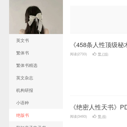
英文书
《458条人性顶级秘
繁体书
阅读(2733)
赞 (
16
)
繁体书精选
英文杂志
机构研报
小语种
《绝密人性天书》P
绝版书
阅读(3493)
赞 (
6
)