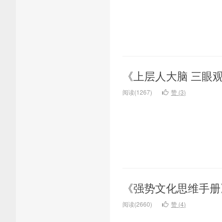
《上层人大脑 三眼
阅读(1267)
赞 (
3
)
《强势文化思维手册
阅读(2660)
赞 (
4
)