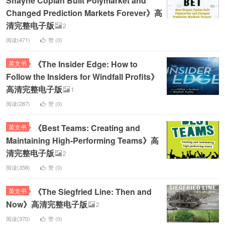
Shayne Coplan Built Polymarket and
Changed Prediction Markets Forever》高
清完整电子版
2
阅读(471)
赞 (
0
)
《The Insider Edge: How to
英文书
Follow the Insiders for Windfall Profits》
高清完整电子版
1
阅读(287)
赞 (
0
)
《Best Teams: Creating and
英文书
Maintaining High-Performing Teams》高
清完整电子版
2
阅读(358)
赞 (
0
)
《The Siegfried Line: Then and
英文书
Now》高清完整电子版
2
阅读(370)
赞 (
0
)