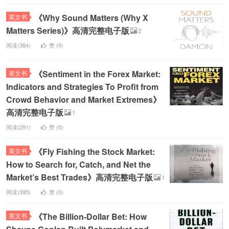
《Why Sound Matters (Why X
英文书
Matters Series)》高清完整电子版
2
阅读(384)
赞 (
0
)
《Sentiment in the Forex Market:
英文书
Indicators and Strategies To Profit from
Crowd Behavior and Market Extremes》
高清完整电子版
1
阅读(291)
赞 (
0
)
《Fly Fishing the Stock Market:
英文书
How to Search for, Catch, and Net the
Market’s Best Trades》高清完整电子版
1
阅读(395)
赞 (
0
)
《The Billion-Dollar Bet: How
英文书