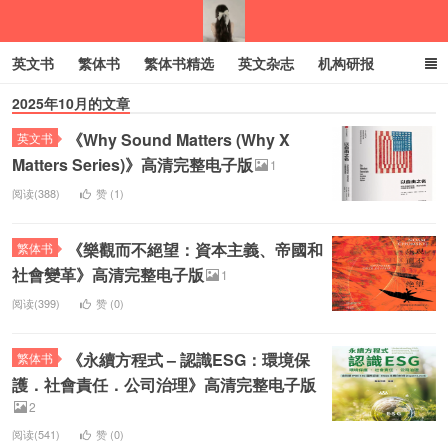
英文书
繁体书
繁体书精选
英文杂志
机构研报
2025年10月的文章
小语种
绝版书
彩虹亲子电子书
电子书
创业项目
《Why Sound Matters (Why X
英文书
我的生活分享
Matters Series)》高清完整电子版
1
阅读(388)
赞 (
1
)
《樂觀而不絕望：資本主義、帝國和
繁体书
社會變革》高清完整电子版
1
阅读(399)
赞 (
0
)
《永續方程式 – 認識ESG：環境保
繁体书
護．社會責任．公司治理》高清完整电子版
2
阅读(541)
赞 (
0
)