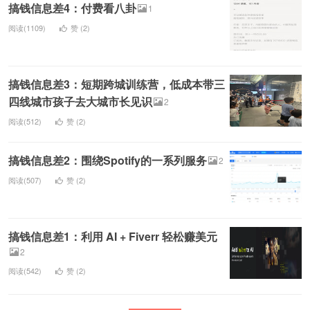
搞钱信息差4：付费看八卦
1
阅读(1109)
赞 (
2
)
搞钱信息差3：短期跨城训练营，低成本带三
四线城市孩子去大城市长见识
2
阅读(512)
赞 (
2
)
搞钱信息差2：围绕Spotify的一系列服务
2
阅读(507)
赞 (
2
)
搞钱信息差1：利用 AI + Fiverr 轻松赚美元
2
阅读(542)
赞 (
2
)