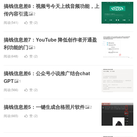
搞钱信息差8：视频号今天上线音频功能，上
传内容引流
2
阅读(541)
赞 (
2
)
搞钱信息差7：YouTube 降低创作者开通盈
利功能的门
3
阅读(648)
赞 (
2
)
搞钱信息差6：公众号小说推广结合chat
GPT
1
阅读(566)
赞 (
2
)
搞钱信息差5：一键生成合格照片软件
2
阅读(665)
赞 (
2
)