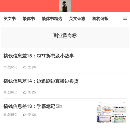
英文书
繁体书
繁体书精选
英文杂志
机构研报
小语种
绝版书
彩虹亲子电子书
电子书
创业项目
副业风向标
我的生活分享
搞钱信息差15：GPT拆书及小故事
阅读(658)
赞 (
3
)
搞钱信息差14：边追剧边直播边卖货
阅读(625)
赞 (
2
)
搞钱信息差13：学霸笔记
3
阅读(580)
赞 (
2
)