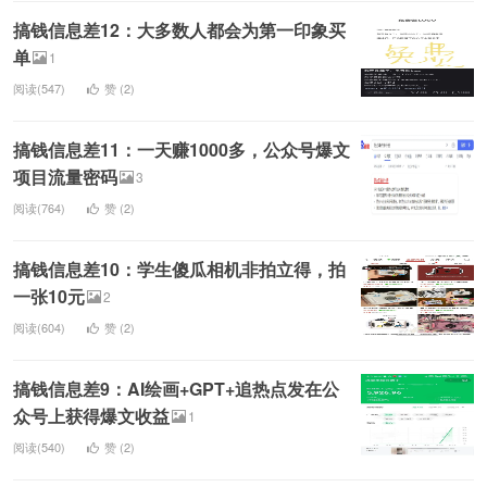
搞钱信息差12：大多数人都会为第一印象买
单
1
阅读(547)
赞 (
2
)
搞钱信息差11：一天赚1000多，公众号爆文
项目流量密码
3
阅读(764)
赞 (
2
)
搞钱信息差10：学生傻瓜相机非拍立得，拍
一张10元
2
阅读(604)
赞 (
2
)
搞钱信息差9：AI绘画+GPT+追热点发在公
众号上获得爆文收益
1
阅读(540)
赞 (
2
)