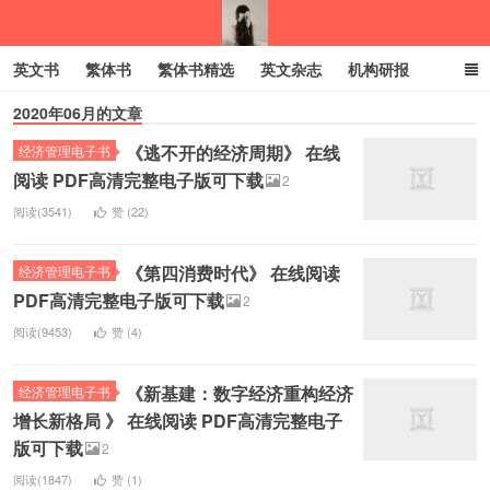
英文书
繁体书
繁体书精选
英文杂志
机构研报
2020年06月的文章
小语种
绝版书
彩虹亲子电子书
电子书
创业项目
《逃不开的经济周期》 在线
经济管理电子书
我的生活分享
阅读 PDF高清完整电子版可下载
2
阅读(3541)
赞 (
22
)
《第四消费时代》 在线阅读
经济管理电子书
PDF高清完整电子版可下载
2
阅读(9453)
赞 (
4
)
《新基建：数字经济重构经济
经济管理电子书
增长新格局 》 在线阅读 PDF高清完整电子
版可下载
2
阅读(1847)
赞 (
1
)