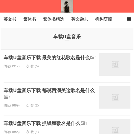
英文书
繁体书
繁体书精选
英文杂志
机构研报
小语种
绝版书
彩虹亲子电子书
电子书
创业项目
车载U盘音乐
我的生活分享
车载U盘音乐下载 最美的红花歌名是什么
1
阅读(1917)
赞 (
5
)
车载U盘音乐下载 都说西湖美这歌名是什么
1
阅读(1699)
赞 (
2
)
车载U盘音乐下载 抓钱舞歌名是什么
1
阅读(1855)
赞 (
1
)