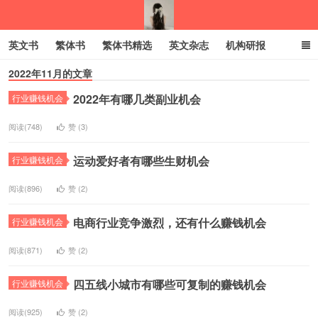
英文书
繁体书
繁体书精选
英文杂志
机构研报
2022年11月的文章
小语种
绝版书
彩虹亲子电子书
电子书
创业项目
2022年有哪几类副业机会
行业赚钱机会
我的生活分享
阅读(748)
赞 (
3
)
运动爱好者有哪些生财机会
行业赚钱机会
阅读(896)
赞 (
2
)
电商行业竞争激烈，还有什么赚钱机会
行业赚钱机会
阅读(871)
赞 (
2
)
四五线小城市有哪些可复制的赚钱机会
行业赚钱机会
阅读(925)
赞 (
2
)