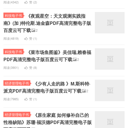
阅读(4342)
赞 (
2
)
《夜观星空：天文观测实践指
科技电子书
南》(加 )特伦斯.迪金森PDF高清完整电子版
百度云可下载
2
阅读(4819)
赞 (
1
)
《菜市场鱼图鉴》吴佳瑞,赖春福
科技电子书
PDF高清完整电子版百度云可下载
2
阅读(3901)
赞 (
8
)
《少有人走的路 》M.斯科特·
经济管理电子书
派克PDF高清完整电子版百度云可下载
2
阅读(7985)
赞 (
1
)
《原生家庭 如何修补自己的
经济管理电子书
性格缺陷》苏珊·福沃德PDF高清完整电子版