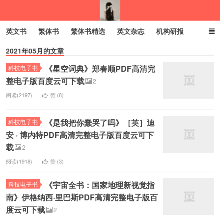
英文书
繁体书
繁体书精选
英文杂志
机构研报
2021年05月的文章
小语种
绝版书
彩虹亲子电子书
电子书
创业项目
《星空词典》郑春顺PDF高清完
科技电子书
我的生活分享
整电子版百度云可下载
2
阅读(2197)
赞 (
8
)
《是我把你蠢哭了吗》［英］迪
科技电子书
安 · 博内特PDF高清完整电子版百度云可下
载
2
阅读(1918)
赞 (
3
)
《宇宙全书：国家地理新视觉指
科技电子书
南》伊格纳西·里巴斯PDF高清完整电子版百
度云可下载
2