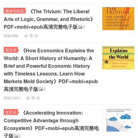
《The Trivium: The Liberal
繁体书精选
Arts of Logic, Grammar, and Rhetoric》
PDF+mobi+epub高清完整电子版
2
阅读(456)
赞 (
3
)
《How Economics Explains the
英文书
World: A Short History of Humanity: A
Brief and Powerful Economic History
with Timeless Lessons, Learn How
Markets Mold Society》PDF+mobi+epub
高清完整电子版
2
阅读(1021)
赞 (
2
)
《Accelerating Innovation:
英文书
Competitive Advantage through
Ecosystem》PDF+mobi+epub高清完整电
子版
2