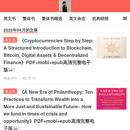
英文书
繁体书
繁体书精选
英文杂志
机构研报
2025年04月的文章
小语种
绝版书
彩虹亲子电子书
电子书
创业项目
《Cryptocurrencies Step by Step:
英文书
我的生活分享
A Structured Introduction to Blockchain,
Bitcoin, Digital Assets & Decentralized
Finance》PDF+mobi+epub高清完整电子
版
2
阅读(491)
赞 (
1
)
《A New Era of Philanthropy: Ten
英文书
Practices to Transform Wealth into a
More Just and Sustainable Future– How
we fund in times of crisis and
opportunity》PDF+mobi+epub高清完整电
子版
2