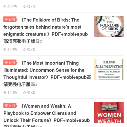
阅读(389)
赞 (
1
)
《The Folklore of Birds: The
英文书
forgotten tales behind nature’s most
enigmatic creatures 》PDF+mobi+epub
高清完整电子版
2
阅读(449)
赞 (
2
)
《The Most Important Thing
英文书
Illuminated: Uncommon Sense for the
Thoughtful Investor》PDF+mobi+epub高
清完整电子版
2
阅读(430)
赞 (
2
)
《Women and Wealth: A
英文书
Playbook to Empower Clients and
Unlock Their Fortune》PDF+mobi+epub