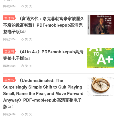
阅读(485)
赞 (
1
)
《富過六代：洛克菲勒富豪家族歷久
繁体书
不衰的致富智慧》PDF+mobi+epub高清完
整电子版
2
阅读(525)
赞 (
1
)
《AI to A+》PDF+mobi+epub高清
英文书
完整电子版
2
阅读(390)
赞 (
1
)
《Underestimated: The
英文书
Surprisingly Simple Shift to Quit Playing
Small, Name the Fear, and Move Forward
Anyway》PDF+mobi+epub高清完整电子
版
2
阅读(476)
赞 (
2
)