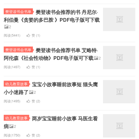
樊登读书会推荐的书 丹尼尔·
樊登读书会书单
利伯曼《贪婪的多巴胺 》PDF电子版可下载
2
阅读(5441)
赞 (
1
)
樊登读书会推荐书单 艾略特·
樊登读书会书单
阿伦森《社会性动物》PDF电子版可下载
2
阅读(1497)
赞 (
1
)
宝宝小故事睡前故事短 猫头鹰
幼儿教育故事
小小迷路了
2
阅读(1495)
赞 (
2
)
两岁宝宝睡前小故事 马医生看
幼儿教育故事
病
2
阅读(1750)
赞 (
2
)