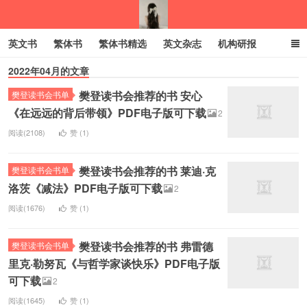
英文书
繁体书
繁体书精选
英文杂志
机构研报
2022年04月的文章
小语种
绝版书
彩虹亲子电子书
电子书
创业项目
樊登读书会推荐的书 安心
樊登读书会书单
我的生活分享
《在远远的背后带领》PDF电子版可下载
2
阅读(2108)
赞 (
1
)
樊登读书会推荐的书 莱迪·克
樊登读书会书单
洛茨《减法》PDF电子版可下载
2
阅读(1676)
赞 (
1
)
樊登读书会推荐的书 弗雷德
樊登读书会书单
里克·勒努瓦《与哲学家谈快乐》PDF电子版
可下载
2
阅读(1645)
赞 (
1
)