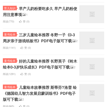
早产儿奶粉要吃多久 早产儿奶粉使
育儿知识
用注意事项
1
阅读(770)
赞 (
0
)
三岁儿童绘本推荐 冬野一子《0-3
童书绘本
周岁亲子游戏纸板书》PDF电子版可下载
2
阅读(1141)
赞 (
0
)
好的儿童绘本推荐 长野英子《铃木
童书绘本
绘本0-3岁快乐成长》PDF电子版可下载
2
阅读(1291)
赞 (
0
)
儿童绘本故事推荐 斯蒂芬?洛普 绘
童书绘本
《德国幼儿智力发展启蒙训练书》PDF电子
版可下载
2
阅读(865)
赞 (
0
)