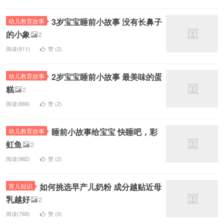
3岁宝宝睡前小故事 没有长鼻子
幼儿教育故事
的小象
2
阅读(811)
赞 (
2
)
2岁宝宝睡前小故事 最美味的蛋
幼儿教育故事
糕
2
阅读(869)
赞 (
2
)
睡前小故事给宝宝 快睡吧，彩
幼儿教育故事
虹鱼
2
阅读(982)
赞 (
2
)
如何挑选早产儿奶粉 成分越贴近母
育儿知识
乳越好
2
阅读(769)
赞 (
0
)