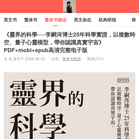
英文书
繁体书
繁体书精选
英文杂志
机构研报
小语种
绝版书
彩虹亲子电子书
电子书
创业项目
《靈界的科學──李嗣涔博士25年科學實證，以複數時
空、量子心靈模型，帶你認識真實宇宙》
PDF+mobi+epub高清完整电子版
我的生活分享
无 名 发布于 2026-06-03
分类：
繁体书精选
阅读(101)