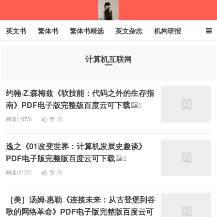
英文书
繁体书
繁体书精选
英文杂志
机构研报
小语种
绝版书
彩虹亲子电子书
电子书
创业项目
计算机互联网
我的生活分享
约翰·Z.森梅兹《软技能：代码之外的生存指
南》PDF电子版完整版百度云可下载
2
阅读(1073)
赞 (
2
)
逸之《01改变世界：计算机发展史趣谈》
PDF电子版完整版百度云可下载
2
阅读(2127)
赞 (
5
)
［美］汤姆·惠勒《连接未来：从古登堡到谷
歌的网络革命》PDF电子版完整版百度云可