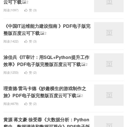
云可下载
2
阅读(1097)
赞 (
3
)
《中国IT运维能力建设指南 》PDF电子版完
整版百度云可下载
2
阅读(1422)
赞 (
3
)
涂佳兵《IT审计：用SQL+Python提升工作
效率》PDF电子版完整版百度云可下载
2
阅读(1253)
赞 (
2
)
理查德·雷马卡德《妙趣横生的游戏制作之
旅》PDF电子版完整版百度云可下载
2
阅读(4679)
赞 (
2
)
黄源 蒋文豪 徐受蓉《大数据分析：Python
爬虫、数据清洗和数据可视化》PDF电子版