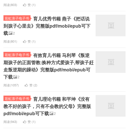
阅读(803)
赞 (
1
)
育儿优秀书籍 燕子《把话说
彩虹亲子电子书
到孩子心里去》完整版pdf/mobi/epub可下
载
2
阅读(801)
赞 (
1
)
有效育儿书籍 马利琴《叛逆
彩虹亲子电子书
期孩子的正面管教:换种方式爱孩子,帮孩子赶
走叛逆期的躁动》完整版pdf/mobi/epub可
下载
2
阅读(1057)
赞 (
2
)
育儿理论书籍 和平坤《没有
彩虹亲子电子书
教不好的孩子，只有不会教的父母》完整版
pdf/mobi/epub可下载
2
阅读(943)
赞 (
1
)