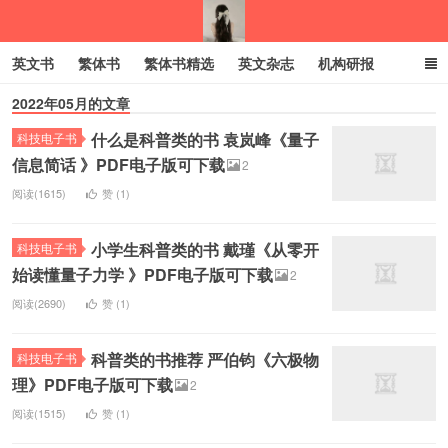
英文书
繁体书
繁体书精选
英文杂志
机构研报
2022年05月的文章
小语种
绝版书
彩虹亲子电子书
电子书
创业项目
什么是科普类的书 袁岚峰《量子
科技电子书
我的生活分享
信息简话 》PDF电子版可下载
2
阅读(1615)
赞 (
1
)
小学生科普类的书 戴瑾《从零开
科技电子书
始读懂量子力学 》PDF电子版可下载
2
阅读(2690)
赞 (
1
)
科普类的书推荐 严伯钧《六极物
科技电子书
理》PDF电子版可下载
2
阅读(1515)
赞 (
1
)