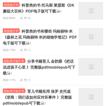
科普类的书 托马斯·莱瑟斯《DK
科技电子书
蘑菇大百科》PDF电子版可下载
2
阅读(3642)
赞 (
2
)
科普类的书有哪些 玛格丽特·米
科技电子书
《森林之花 玛格丽特·米的植物学笔记》PDF
电子版可下载
2
阅读(1756)
赞 (
1
)
分享书籍育儿 金韵蓉《把话
彩虹亲子电子书
说进孩子心里 》完整版pdf/mobi/epub可下
载
2
阅读(1175)
赞 (
1
)
育儿书籍实用 保罗·史托兹
彩虹亲子电子书
《逆商：我们该如何应对坏事件 》完整版
pdf/mobi/epub可下载
2