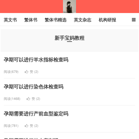
英文书
繁体书
繁体书精选
英文杂志
机构研报
小语种
绝版书
彩虹亲子电子书
电子书
创业项目
新手宝妈教程
我的生活分享
孕期可以进行羊水指标检查吗
阅读(679)
赞 (
2
)
孕期可以进行染色体检查吗
阅读(1468)
赞 (
2
)
孕期需要进行产前血型鉴定吗
阅读(781)
赞 (
2
)