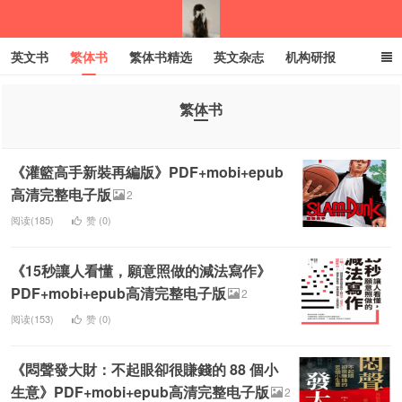
英文书
繁体书
繁体书精选
英文杂志
机构研报
小语种
绝版书
彩虹亲子电子书
电子书
创业项目
繁体书
我的生活分享
《灌籃高手新裝再編版》PDF+mobi+epub
高清完整电子版
2
阅读(185)
赞 (
0
)
《15秒讓人看懂，願意照做的減法寫作》
PDF+mobi+epub高清完整电子版
2
阅读(153)
赞 (
0
)
《悶聲發大財：不起眼卻很賺錢的 88 個小
生意》PDF+mobi+epub高清完整电子版
2