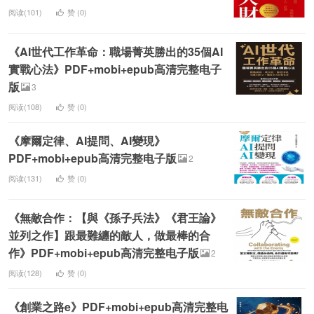
阅读(101)
赞 (
0
)
《AI世代工作革命：職場菁英勝出的35個AI
實戰心法》PDF+mobi+epub高清完整电子
版
3
阅读(108)
赞 (
0
)
《摩爾定律、AI提問、AI變現》
PDF+mobi+epub高清完整电子版
2
阅读(131)
赞 (
0
)
《無敵合作：【與《孫子兵法》《君王論》
並列之作】跟最難纏的敵人，做最棒的合
作》PDF+mobi+epub高清完整电子版
2
阅读(128)
赞 (
0
)
《創業之路e》PDF+mobi+epub高清完整电