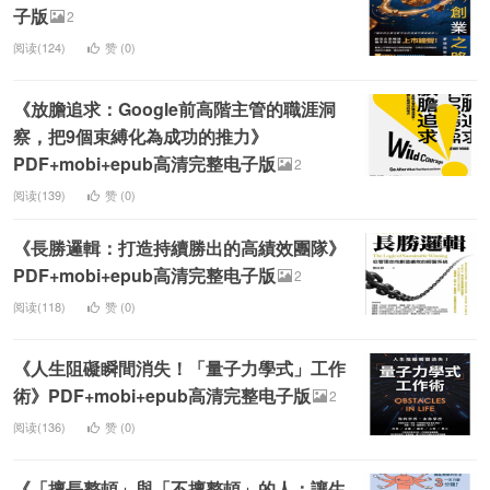
子版
2
阅读(124)
赞 (
0
)
《放膽追求：Google前高階主管的職涯洞
察，把9個束縛化為成功的推力》
PDF+mobi+epub高清完整电子版
2
阅读(139)
赞 (
0
)
《長勝邏輯：打造持續勝出的高績效團隊》
PDF+mobi+epub高清完整电子版
2
阅读(118)
赞 (
0
)
《人生阻礙瞬間消失！「量子力學式」工作
術》PDF+mobi+epub高清完整电子版
2
阅读(136)
赞 (
0
)
《「擅長整頓」與「不擅整頓」的人：讓生