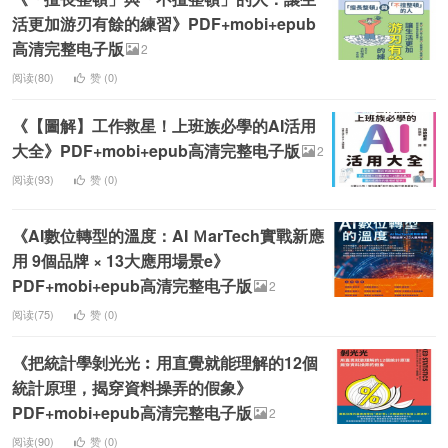
活更加游刃有餘的練習》PDF+mobi+epub
高清完整电子版
2
阅读(80)
赞 (
0
)
《【圖解】工作救星！上班族必學的AI活用
大全》PDF+mobi+epub高清完整电子版
2
阅读(93)
赞 (
0
)
《AI數位轉型的溫度：AI ＭarTech實戰新應
用 9個品牌 × 13大應用場景e》
PDF+mobi+epub高清完整电子版
2
阅读(75)
赞 (
0
)
《把統計學剝光光︰用直覺就能理解的12個
統計原理，揭穿資料操弄的假象》
PDF+mobi+epub高清完整电子版
2
阅读(90)
赞 (
0
)