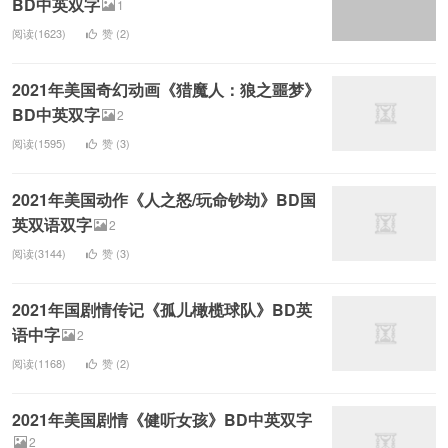
BD中英双字
1
阅读(1623)
赞 (
2
)
2021年美国奇幻动画《猎魔人：狼之噩梦》
BD中英双字
2
阅读(1595)
赞 (
3
)
2021年美国动作《人之怒/玩命钞劫》BD国
英双语双字
2
阅读(3144)
赞 (
3
)
2021年国剧情传记《孤儿橄榄球队》BD英
语中字
2
阅读(1168)
赞 (
2
)
2021年美国剧情《健听女孩》BD中英双字
2