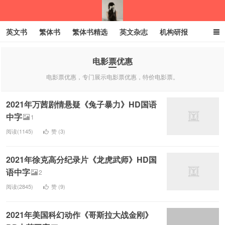
英文书
繁体书
繁体书精选
英文杂志
机构研报
小语种
绝版书
彩虹亲子电子书
电子书
创业项目
电影票优惠
电影票优惠，专门展示电影票优惠，特价电影票。
我的生活分享
2021年万茜剧情悬疑《兔子暴力》HD国语
中字
1
阅读(1145)
赞 (
3
)
2021年徐克高分纪录片《龙虎武师》HD国
语中字
2
阅读(2845)
赞 (
9
)
2021年美国科幻动作《哥斯拉大战金刚》