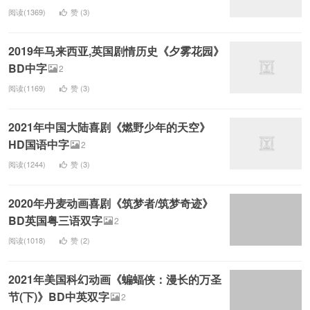
阅读(1369)
赞 (
3
)
2019年马来西亚,英国剧情历史《夕雾花园》
BD中字
2
阅读(1169)
赞 (
3
)
2021年中国大陆喜剧《燃野少年的天空》
HD国语中字
2
阅读(1244)
赞 (
3
)
2020年丹麦动画喜剧《筑梦者/筑梦奇迹》
BD英国粤三语双字
2
阅读(1018)
赞 (
2
)
2021年美国科幻动画《蝙蝠侠：漫长的万圣
节(下)》BD中英双字
2