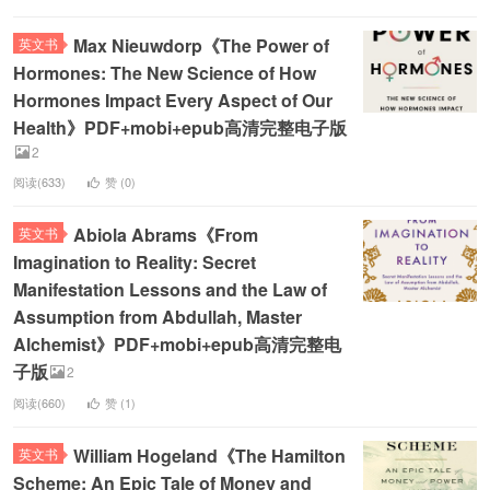
Max Nieuwdorp《The Power of
英文书
Hormones: The New Science of How
Hormones Impact Every Aspect of Our
Health》PDF+mobi+epub高清完整电子版
2
阅读(633)
赞 (
0
)
Abiola Abrams《From
英文书
Imagination to Reality: Secret
Manifestation Lessons and the Law of
Assumption from Abdullah, Master
Alchemist》PDF+mobi+epub高清完整电
子版
2
阅读(660)
赞 (
1
)
William Hogeland《The Hamilton
英文书
Scheme: An Epic Tale of Money and