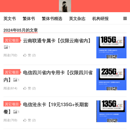
英文书
繁体书
繁体书精选
英文杂志
机构研报
2024年05月的文章
小语种
绝版书
彩虹亲子电子书
电子书
创业项目
云南联通专属卡【仅限云南省内】
其它项目
我的生活分享
1
阅读(702)
赞 (
2
)
电信四川省内专用卡【仅限四川省
其它项目
内】
1
阅读(614)
赞 (
2
)
电信沧永卡【19元135G+长期套
其它项目
餐】
1
阅读(703)
赞 (
2
)