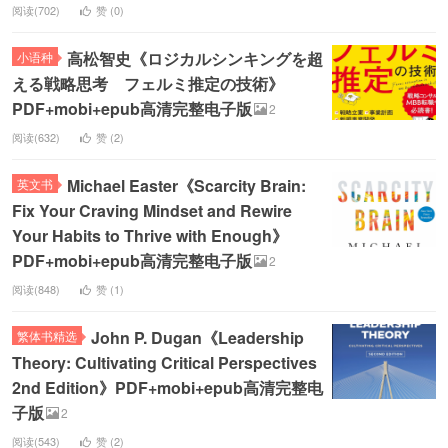
阅读(702)
赞 (
0
)
高松智史《ロジカルシンキングを超
小语种
える戦略思考 フェルミ推定の技術》
PDF+mobi+epub高清完整电子版
2
阅读(632)
赞 (
2
)
Michael Easter《Scarcity Brain:
英文书
Fix Your Craving Mindset and Rewire
Your Habits to Thrive with Enough》
PDF+mobi+epub高清完整电子版
2
阅读(848)
赞 (
1
)
John P. Dugan《Leadership
繁体书精选
Theory: Cultivating Critical Perspectives
2nd Edition》PDF+mobi+epub高清完整电
子版
2
阅读(543)
赞 (
2
)