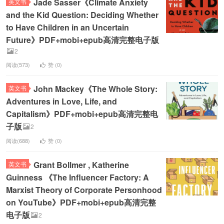
Jade Sasser《Climate Anxiety
英文书
and the Kid Question: Deciding Whether
to Have Children in an Uncertain
Future》PDF+mobi+epub高清完整电子版
2
阅读(573)
赞 (
0
)
John Mackey《The Whole Story:
英文书
Adventures in Love, Life, and
Capitalism》PDF+mobi+epub高清完整电
子版
2
阅读(688)
赞 (
0
)
Grant Bollmer , Katherine
英文书
Guinness 《The Influencer Factory: A
Marxist Theory of Corporate Personhood
on YouTube》PDF+mobi+epub高清完整
电子版
2