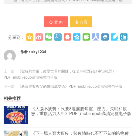
赞 (
0
)
打赏
分享到：
更多
(
0
)
作者：
sky1234
上一篇
《覺醒的力量：改變世界的關鍵，從全球視野到超宇宙視野》
PDF+mobi+epub高清完整电子版
下一篇
《募資提案教父的破億成交術》PDF+mobi+epub高清完整电子版
相关推荐
《大腦不疲勞：只要8週擺脫焦慮、壓力、失眠和疲
憊，重啟活力人生》PDF+mobi+epub高清完整电子版
《下一場人類大瘟疫：後疫情時代不可不知的跨物種