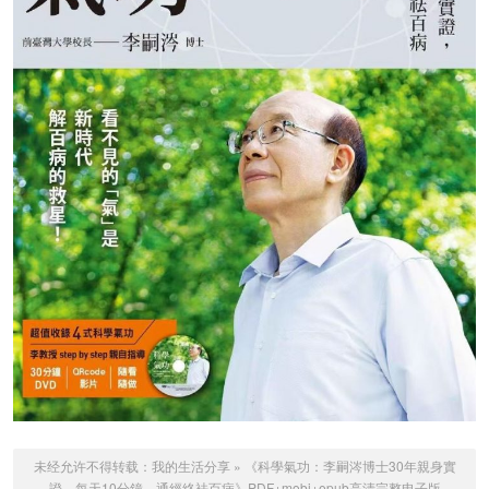
未经允许不得转载：
我的生活分享
»
《科學氣功：李嗣涔博士30年親身實
證，每天10分鐘，通經絡袪百病》PDF+mobi+epub高清完整电子版