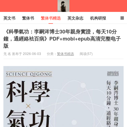
英文书
繁体书
繁体书精选
英文杂志
机构研报
小语种
绝版书
彩虹亲子电子书
电子书
创业项目
《科學氣功：李嗣涔博士30年親身實證，每天10分
鐘，通經絡袪百病》PDF+mobi+epub高清完整电子
版
我的生活分享
无 名 发布于 2026-06-03
分类：
繁体书精选
阅读(57)