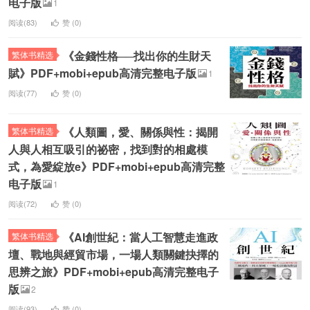
电子版
1
阅读(83)
赞 (
0
)
《金錢性格──找出你的生財天
繁体书精选
賦》PDF+mobi+epub高清完整电子版
1
阅读(77)
赞 (
0
)
《人類圖，愛、關係與性：揭開
繁体书精选
人與人相互吸引的祕密，找到對的相處模
式，為愛綻放e》PDF+mobi+epub高清完整
电子版
1
阅读(72)
赞 (
0
)
《AI創世紀：當人工智慧走進政
繁体书精选
壇、戰地與經貿市場，一場人類關鍵抉擇的
思辨之旅》PDF+mobi+epub高清完整电子
版
2
阅读(93)
赞 (
0
)