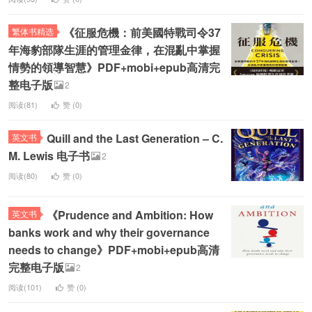
《征服危機：前美國特戰司令37
繁体书精选
年海豹部隊生涯的管理金律，在混亂中掌握
情勢的領導智慧》PDF+mobi+epub高清完
整电子版
2
阅读(81)
赞 (
0
)
Quill and the Last Generation – C.
英文书
M. Lewis 电子书
2
阅读(80)
赞 (
0
)
《Prudence and Ambition: How
英文书
banks work and why their governance
needs to change》PDF+mobi+epub高清
完整电子版
2
阅读(101)
赞 (
0
)