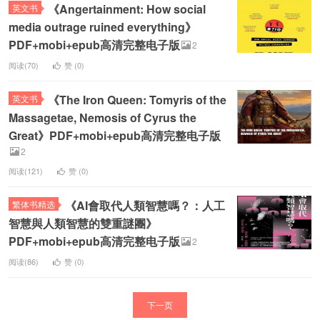
《Angertainment: How social
英文书
media outrage ruined everything》
PDF+mobi+epub高清完整电子版
2
阅读(70)
赞 (
0
)
《The Iron Queen: Tomyris of the
英文书
Massagetae, Nemosis of Cyrus the
Great》PDF+mobi+epub高清完整电子版
2
阅读(121)
赞 (
0
)
《AI會取代人類智慧嗎？：人工
繁体书精选
智慧與人類智慧的雙重謎團》
PDF+mobi+epub高清完整电子版
2
阅读(86)
赞 (
0
)
下一页