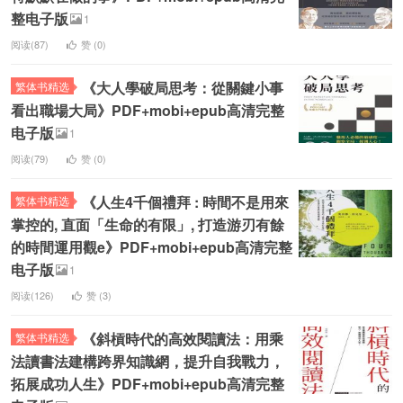
整电子版
1
阅读(87)
赞 (
0
)
《大人學破局思考：從關鍵小事
繁体书精选
看出職場大局》PDF+mobi+epub高清完整
电子版
1
阅读(79)
赞 (
0
)
《人生4千個禮拜 : 時間不是用來
繁体书精选
掌控的, 直面「生命的有限」, 打造游刃有餘
的時間運用觀e》PDF+mobi+epub高清完整
电子版
1
阅读(126)
赞 (
3
)
《斜槓時代的高效閱讀法：用乘
繁体书精选
法讀書法建構跨界知識網，提升自我戰力，
拓展成功人生》PDF+mobi+epub高清完整