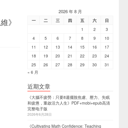
2026 年 8 月
思維》
一
二
三
四
五
六
日
1
2
3
4
5
6
7
8
9
10
11
12
13
14
15
16
17
18
19
20
21
22
23
24
25
26
27
28
29
30
31
« 6 月
近期文章
《大腦不疲勞：只要8週擺脫焦慮、壓力、失眠
和疲憊，重啟活力人生》PDF+mobi+epub高清
完整电子版
2026年6月28日
《Cultivating Math Confidence: Teaching