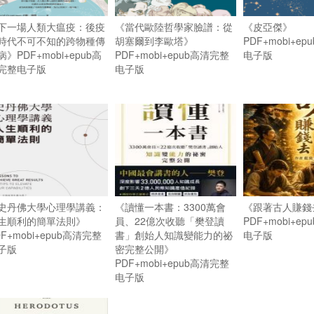
下一場人類大瘟疫：後疫
《當代歐陸哲學家臉譜：從
《皮亞傑》
時代不可不知的跨物種傳
胡塞爾到李歐塔》
PDF+mobi+e
病》PDF+mobi+epub高
PDF+mobi+epub高清完整
电子版
完整电子版
电子版
史丹佛大學心理學講義：
《讀懂一本書：3300萬會
《跟著古人賺錢
生順利的簡單法則》
員、22億次收聽「樊登讀
PDF+mobi+e
DF+mobi+epub高清完整
書」創始人知識變能力的祕
电子版
子版
密完整公開》
PDF+mobi+epub高清完整
电子版