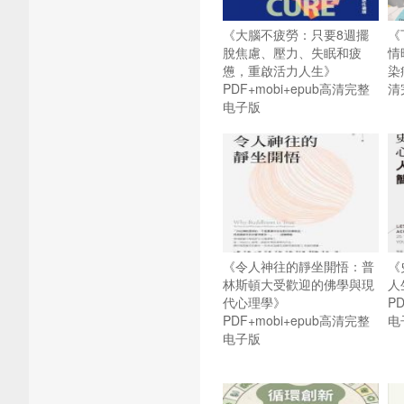
《大腦不疲勞：只要8週擺
《
脫焦慮、壓力、失眠和疲
情
憊，重啟活力人生》
染
PDF+mobi+epub高清完整
清
电子版
《令人神往的靜坐開悟：普
《
林斯頓大受歡迎的佛學與現
人
代心理學》
P
PDF+mobi+epub高清完整
电
电子版