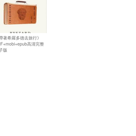
帶著希羅多德去旅行》
DF+mobi+epub高清完整
子版