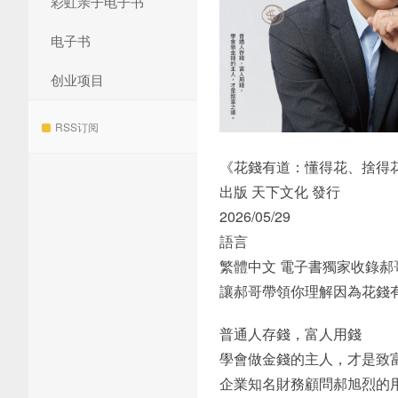
彩虹亲子电子书
电子书
创业项目
RSS订阅
《花錢有道：懂得花、捨得花
出版 天下文化 發行
2026/05/29
語言
繁體中文 電子書獨家收錄
讓郝哥帶領你理解因為花錢
普通人存錢，富人用錢
學會做金錢的主人，才是致
企業知名財務顧問郝旭烈的