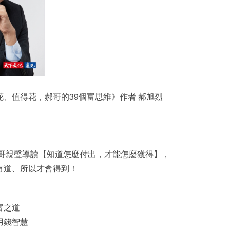
、值得花，郝哥的39個富思維》作者 郝旭烈
郝哥親聲導讀【知道怎麼付出，才能怎麼獲得】，
有道、所以才會得到！
富之道
用錢智慧