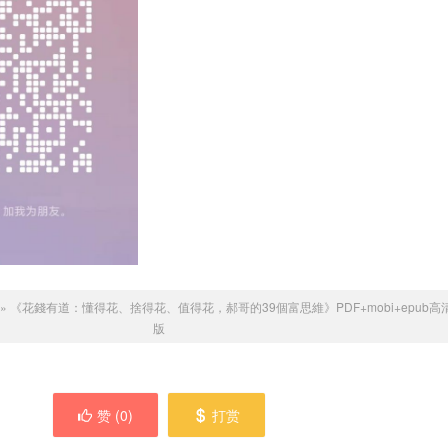
»
《花錢有道：懂得花、捨得花、值得花，郝哥的39個富思維》PDF+mobi+epub
版
赞 (
0
)
打赏