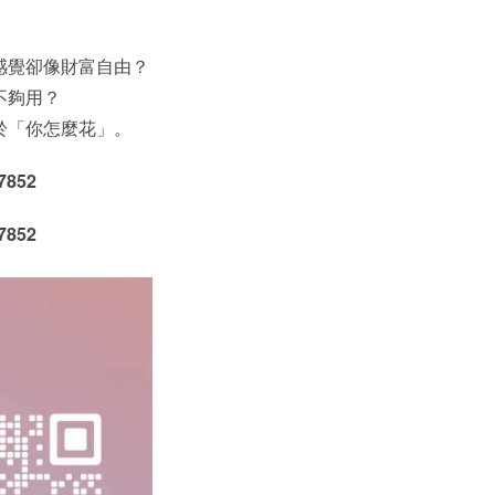
感覺卻像財富自由？
不夠用？
於「你怎麼花」。
852
852