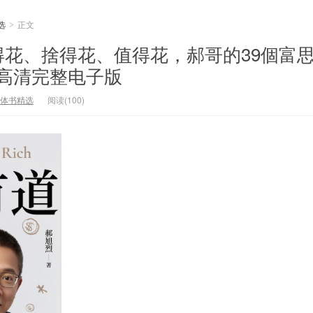
选
正文
>
得花、捨得花、值得花，郝哥的39個富
pub高清完整电子版
体书精选
阅读(100)