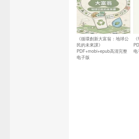
《循環創新大富翁：地球公
《
民的未來課》
P
PDF+mobi+epub高清完整
电
电子版