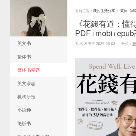
当前位置：
我的生活分享
繁体书精
>
《花錢有道：懂
PDF+mobi+e
英文书
无 名 发布于 2026-06-03
分类：
繁
繁体书
繁体书精选
英文杂志
机构研报
小语种
绝版书