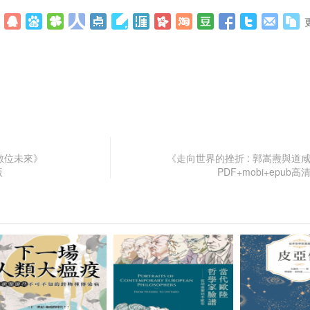
數位未來》
《走向世界的挫折 : 郭嵩燾與道
版
PDF+mobi+epub