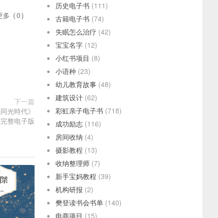
历史电子书
(111)
更多
(
0
)
古籍电子书
(74)
失眠怎么治疗
(42)
宝宝名字
(12)
小红书项目
(8)
小语种
(23)
幼儿教育故事
(48)
建筑设计
(62)
下一篇
彩虹亲子电子书
(718)
咸同光時代》
高清完整电子版
成功励志
(116)
房间收纳
(4)
摄影教程
(13)
收纳整理师
(7)
新手宝妈教程
(39)
机构研报
(2)
樊登读书会书单
(140)
电商项目
(15)