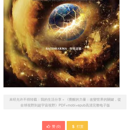
未经允许不得转载：
我的生活分享
»
《覺醒的力量：改變世界的關鍵，從
全球視野到超宇宙視野》PDF+mobi+epub高清完整电子版
赞 (
0
)
打赏