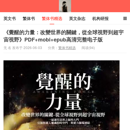
英文书
繁体书
繁体书精选
英文杂志
机构研报
小语种
绝版书
彩虹亲子电子书
电子书
创业项目
《覺醒的力量：改變世界的關鍵，從全球視野到超宇
宙視野》PDF+mobi+epub高清完整电子版
我的生活分享
无 名 发布于 2026-06-03
分类：
繁体书精选
阅读(94)