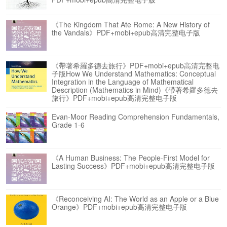
《The Kingdom That Ate Rome: A New History of
the Vandals》PDF+mobi+epub高清完整电子版
《帶著希羅多德去旅行》PDF+mobi+epub高清完整电
子版How We Understand Mathematics: Conceptual
Integration in the Language of Mathematical
Description (Mathematics in Mind)《帶著希羅多德去
旅行》PDF+mobi+epub高清完整电子版
Evan-Moor Reading Comprehension Fundamentals,
Grade 1-6
《A Human Business: The People-First Model for
Lasting Success》PDF+mobi+epub高清完整电子版
《Reconceiving AI: The World as an Apple or a Blue
Orange》PDF+mobi+epub高清完整电子版