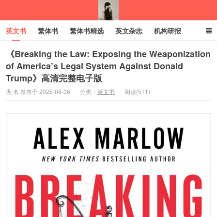
英文书
繁体书
繁体书精选
英文杂志
机构研报
小语种
绝版书
彩虹亲子电子书
电子书
创业项目
《Breaking the Law: Exposing the Weaponization
of America’s Legal System Against Donald
Trump》高清完整电子版
我的生活分享
无 名 发布于 2025-08-06
分类：
英文书
阅读(511)