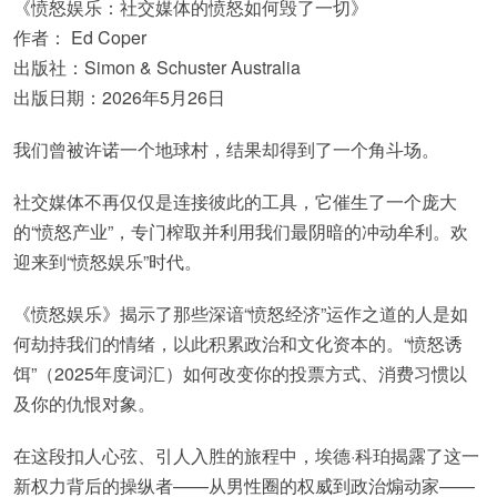
《愤怒娱乐：社交媒体的愤怒如何毁了一切》
作者： Ed Coper
出版社：Simon & Schuster Australia
出版日期：2026年5月26日
我们曾被许诺一个地球村，结果却得到了一个角斗场。
社交媒体不再仅仅是连接彼此的工具，它催生了一个庞大
的“愤怒产业”，专门榨取并利用我们最阴暗的冲动牟利。欢
迎来到“愤怒娱乐”时代。
《愤怒娱乐》揭示了那些深谙“愤怒经济”运作之道的人是如
何劫持我们的情绪，以此积累政治和文化资本的。“愤怒诱
饵”（2025年度词汇）如何改变你的投票方式、消费习惯以
及你的仇恨对象。
在这段扣人心弦、引人入胜的旅程中，埃德·科珀揭露了这一
新权力背后的操纵者——从男性圈的权威到政治煽动家——