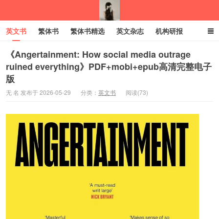
英文书
繁体书
繁体书精选
英文杂志
机构研报
小语种
绝版书
彩虹亲子电子书
电子书
创业项目
《Angertainment: How social media outrage
ruined everything》PDF+mobi+epub高清完整电子
版
我的生活分享
无 名 发布于 2026-05-29
分类：
英文书
阅读(73)