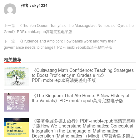
作者：
sky1234
上一篇
《The Iron Queen: Tomyris of the Massagetae, Nemosis of Cyrus the
Great》PDF+mobi+epub高清完整电子版
下一篇
《Prudence and Ambition: How banks work and why their
governance needs to change》PDF+mobi+epub高清完整电子版
相关推荐
《Cultivating Math Confidence: Teaching Strategies
to Boost Proficiency in Grades 6-12》
PDF+mobi+epub高清完整电子版
《The Kingdom That Ate Rome: A New History of
the Vandals》PDF+mobi+epub高清完整电子版
《帶著希羅多德去旅行》PDF+mobi+epub高清完整电
子版How We Understand Mathematics: Conceptual
Integration in the Language of Mathematical
Description (Mathematics in Mind)《帶著希羅多德去