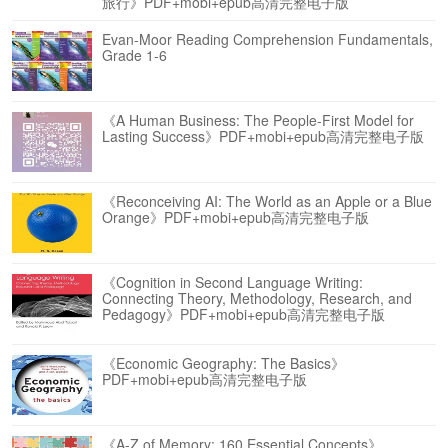
旅行》PDF+mobi+epub高清完整电子版
Evan-Moor Reading Comprehension Fundamentals,
Grade 1-6
《A Human Business: The People-First Model for
Lasting Success》PDF+mobi+epub高清完整电子版
《Reconceiving AI: The World as an Apple or a Blue
Orange》PDF+mobi+epub高清完整电子版
《Cognition in Second Language Writing:
Connecting Theory, Methodology, Research, and
Pedagogy》PDF+mobi+epub高清完整电子版
《Economic Geography: The Basics》
PDF+mobi+epub高清完整电子版
《A-Z of Memory: 160 Essential Concepts》