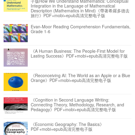
子版How We Understand Mathematics: Conceptual
Integration in the Language of Mathematical
Description (Mathematics in Mind)《帶著希羅多德去
旅行》PDF+mobi+epub高清完整电子版
Evan-Moor Reading Comprehension Fundamentals,
Grade 1-6
《A Human Business: The People-First Model for
Lasting Success》PDF+mobi+epub高清完整电子版
《Reconceiving AI: The World as an Apple or a Blue
Orange》PDF+mobi+epub高清完整电子版
《Cognition in Second Language Writing:
Connecting Theory, Methodology, Research, and
Pedagogy》PDF+mobi+epub高清完整电子版
《Economic Geography: The Basics》
PDF+mobi+epub高清完整电子版