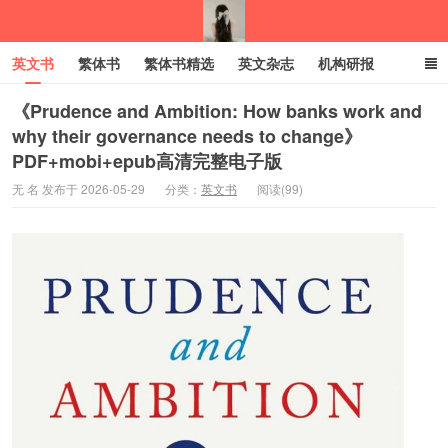
英文书
繁体书
繁体书精选
英文杂志
机构研报
小语种
绝版书
彩虹亲子电子书
电子书
创业项目
《Prudence and Ambition: How banks work and
why their governance needs to change》
PDF+mobi+epub高清完整电子版
我的生活分享
无 名 发布于 2026-05-29
分类：
英文书
阅读(99)