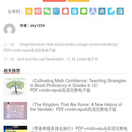
分享到：
更多
(
0
)
作者：
sky1234
上一篇
《Angertainment: How social media outrage ruined everything》
PDF+mobi+epub高清完整电子版
下一篇
Quill and the Last Generation – C. M. Lewis 电子书
相关推荐
《Cultivating Math Confidence: Teaching Strategies
to Boost Proficiency in Grades 6-12》
PDF+mobi+epub高清完整电子版
《The Kingdom That Ate Rome: A New History of
the Vandals》PDF+mobi+epub高清完整电子版
《帶著希羅多德去旅行》PDF+mobi+epub高清完整电