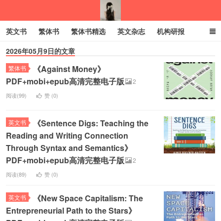
英文书
繁体书
繁体书精选
英文杂志
机构研报
2026年05月9日的文章
小语种
绝版书
彩虹亲子电子书
电子书
创业项目
《Against Money》
繁体书
我的生活分享
PDF+mobi+epub高清完整电子版
2
阅读(99)
赞 (
0
)
《Sentence Digs: Teaching the
英文书
Reading and Writing Connection
Through Syntax and Semantics》
PDF+mobi+epub高清完整电子版
2
阅读(89)
赞 (
0
)
《New Space Capitalism: The
英文书
Entrepreneurial Path to the Stars》