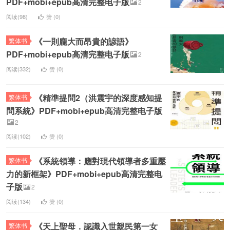
PDF+mobi+epub高清完整电子版
2
阅读(98)
赞 (
0
)
《一則龐大而昂貴的諺語》
繁体书
PDF+mobi+epub高清完整电子版
2
阅读(332)
赞 (
0
)
《精準提問2（洪震宇的深度感知提
繁体书
問系統》PDF+mobi+epub高清完整电子版
2
阅读(102)
赞 (
0
)
《系統領導：應對現代領導者多重壓
繁体书
力的新框架》PDF+mobi+epub高清完整电
子版
2
阅读(134)
赞 (
0
)
《天上聖母．認識入世親民第一女
繁体书