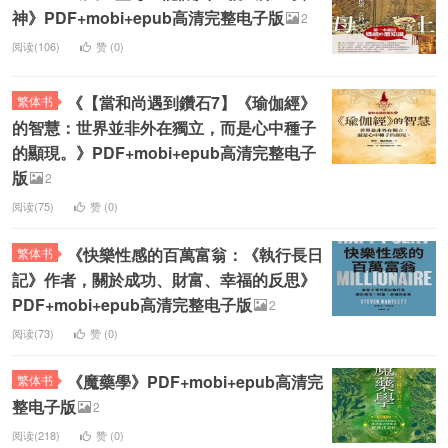
神》PDF+mobi+epub高清完整电子版
2
阅读(106)
赞 (
0
)
《【當和尚遇到鑽石7】《瑜伽經》
繁体书
的智慧：世界並非外在獨立，而是心中種子
的顯現。》PDF+mobi+epub高清完整电子
版
2
阅读(75)
赞 (
0
)
《快樂性感的百萬富翁：《執行長日
繁体书
記》作者，關於成功、財富、幸福的反思》
PDF+mobi+epub高清完整电子版
2
阅读(73)
赞 (
0
)
《魔藥學》PDF+mobi+epub高清完
繁体书
整电子版
2
阅读(218)
赞 (
0
)