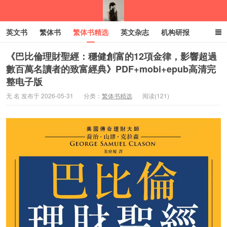
英文书
繁体书
繁体书精选
英文杂志
机构研报
小语种
绝版书
彩虹亲子电子书
电子书
创业项目
《巴比倫理財聖經：穩健創富的12項金律，影響超過
數百萬名讀者的致富經典》PDF+mobi+epub高清完
整电子版
我的生活分享
无 名 发布于 2026-05-31
分类：
繁体书精选
阅读(121)