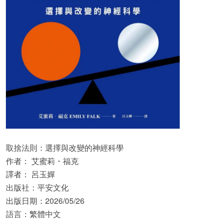
取捨法則：選擇與改變的神經科學
作者： 艾蜜莉・福克
譯者： 呂玉嬋
出版社：平安文化
出版日期：2026/05/26
語言：繁體中文