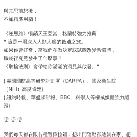
與其思前想後，
不如精準用腦！
《逆思維》暢銷天王亞當．格蘭特強力推薦：
❝ 這是一場深入人類大腦的啟迪之旅。
如果你曾好奇，當我們在做決定或試圖改變習慣時，
腦袋裡究竟發生了什麼事？
《取捨法則》會帶給你滿滿的洞見與啟發。❞
{ 美國國防高等研究計劃署（DARPA）、國家衛生院
（NIH）高度肯定}
{ 紐約時報、華盛頓郵報、BBC、科學人等權威媒體強力認
證}
𓍝 𓍝 𓍝
我們每天都在跟各種選擇拉鋸：想出門運動卻總躺在家、想