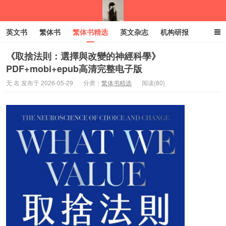
英文书
繁体书
繁体书精选
英文杂志
机构研报
小语种
绝版书
彩虹亲子电子书
电子书
创业项目
《取捨法則：選擇與改變的神經科學》
PDF+mobi+epub高清完整电子版
我的生活分享
无 名 发布于 2026-05-29
分类：
繁体书精选
阅读(80)