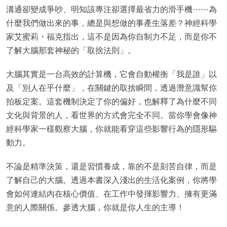
溝通卻變成爭吵、明知該專注卻選擇最省力的滑手機⋯⋯為
什麼我們做出來的事，總是與想做的事產生落差？神經科學
家艾蜜莉・福克指出，這不是因為你自制力不足，而是你不
了解大腦那套神秘的「取捨法則」。
大腦其實是一台高效的計算機，它會自動權衡「我是誰」以
及「別人在乎什麼」，在關鍵的取捨瞬間，透過潛意識幫你
拍板定案。這套機制決定了你的偏好，也解釋了為什麼不同
文化與背景的人，看世界的方式會完全不同。當你學會像神
經科學家一樣觀察大腦，你就能看穿這些影響行為的隱形驅
動力。
不論是精準決策，還是習慣養成，靠的不是刻苦自律，而是
了解自己的大腦。透過本書深入淺出的生活化案例，你將學
會如何連結內在核心價值、在工作中發揮影響力、擁有更滿
意的人際關係。參透大腦，你就是你人生的主導！