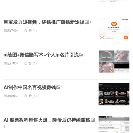
淘宝发力短视频，烧钱推广赚钱新途径
1
阅读(740)
赞 (
1
)
ai绘图+微信隐写术=个人ip名片引流
1
阅读(783)
赞 (
1
)
AI制作中国名言视频赚钱
1
阅读(886)
赞 (
1
)
AI 股票教程销售火爆，降价后仍持续赚钱
1