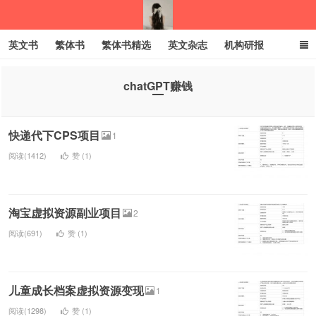
英文书
繁体书
繁体书精选
英文杂志
机构研报
小语种
绝版书
彩虹亲子电子书
电子书
创业项目
chatGPT赚钱
我的生活分享
快递代下CPS项目
1
阅读(1412)
赞 (
1
)
淘宝虚拟资源副业项目
2
阅读(691)
赞 (
1
)
儿童成长档案虚拟资源变现
1
阅读(1298)
赞 (
1
)