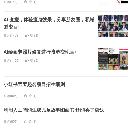
阅读(741)
赞 (
1
)
AI 变瘦，体验瘦身效果，分享朋友圈，私域
裂变
1
阅读(1459)
赞 (
1
)
AI绘画老照片修复进行接单变现
1
阅读(1138)
赞 (
3
)
小红书宝宝起名项目招生细则
阅读(906)
赞 (
1
)
利用人工智能生成儿童故事图画书 还能卖了赚钱
阅读(857)
赞 (
1
)