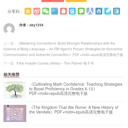
分享到：
更多
(
0
)
作者：
sky1234
上一篇
《Mastering Connections: Build Stronger Relationships with the
Science of Body Language – An FBI Agent’s Proven Strategies for Nonverbal
Communication and Authentic Connection》PDF+mobi+epub高清完整电子版
下一篇
If the Invader Comes (Allies) – Tom Palmer 电子书
相关推荐
《Cultivating Math Confidence: Teaching Strategies
to Boost Proficiency in Grades 6-12》
PDF+mobi+epub高清完整电子版
《The Kingdom That Ate Rome: A New History of
the Vandals》PDF+mobi+epub高清完整电子版