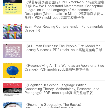
《帶著希羅多德去旅行》PDF+mobi+epub高清完整电
子版How We Understand Mathematics: Conceptual
Integration in the Language of Mathematical
Description (Mathematics in Mind)《帶著希羅多德去
旅行》PDF+mobi+epub高清完整电子版
Evan-Moor Reading Comprehension Fundamentals,
Grade 1-6
《A Human Business: The People-First Model for
Lasting Success》PDF+mobi+epub高清完整电子版
《Reconceiving AI: The World as an Apple or a Blue
Orange》PDF+mobi+epub高清完整电子版
《Cognition in Second Language Writing:
Connecting Theory, Methodology, Research, and
Pedagogy》PDF+mobi+epub高清完整电子版
《Economic Geography: The Basics》