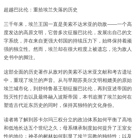
超越巴比伦：重拾埃兰失落的历史
三千年来，埃兰王国一直是美索不达米亚的劲敌——一个高
度发达的高原文明，它曾多次征服巴比伦，发展出自己的文
字系统，并在来自更强大邻国的持续压力下，始终保持着顽
强的独立性。然而，埃兰却在很大程度上被遗忘，沦为敌人
史书中的脚注。
这部全面的历史著作从敌对的美索不达米亚文献和考古遗址
中，重现了埃兰的声音。从与早期苏美尔文明相媲美的原始
埃兰城市化，到舒特鲁基王朝征服巴比伦，再到亚述帝国的
毁灭性打击以及最终融入波斯帝国，本书追溯了埃兰如何在
塑造古代近东历史的同时，保持其独特的文化身份。
读者将了解到苏卡尔玛三权分立的政治体系如何平衡了高地
和低地长达五个世纪之久；母系继承制度如何提升了王室女
性的地位；神圣的树林如何彰显了埃兰宗教的独特性；以及