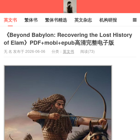
英文书
繁体书
繁体书精选
英文杂志
机构研报
小语种
绝版书
彩虹亲子电子书
电子书
创业项目
《Beyond Babylon: Recovering the Lost History
of Elam》PDF+mobi+epub高清完整电子版
我的生活分享
无 名 发布于 2026-06-06
分类：
英文书
阅读(73)