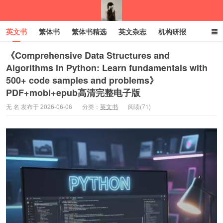
英文书
繁体书
繁体书精选
英文杂志
机构研报
小语种
绝版书
彩虹亲子电子书
电子书
创业项目
《Comprehensive Data Structures and
Algorithms in Python: Learn fundamentals with
500+ code samples and problems》
我的生活分享
PDF+mobi+epub高清完整电子版
无 名 发布于 2026-06-06
分类：
英文书
阅读(71)