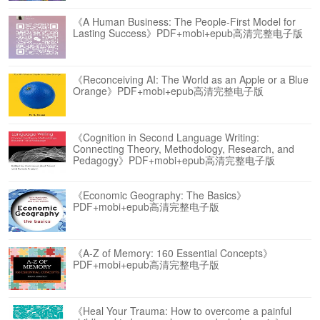
《A Human Business: The People-First Model for
Lasting Success》PDF+mobi+epub高清完整电子版
《Reconceiving AI: The World as an Apple or a Blue
Orange》PDF+mobi+epub高清完整电子版
《Cognition in Second Language Writing:
Connecting Theory, Methodology, Research, and
Pedagogy》PDF+mobi+epub高清完整电子版
《Economic Geography: The Basics》
PDF+mobi+epub高清完整电子版
《A-Z of Memory: 160 Essential Concepts》
PDF+mobi+epub高清完整电子版
《Heal Your Trauma: How to overcome a painful