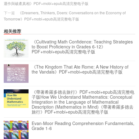
運作與破產真相》PDF+mobi+epub高清完整电子版
下一篇
《Dreamers, Thinkers, Doers: Conversations on the Economy of
Tomorrow》PDF+mobi+epub高清完整电子版
相关推荐
《Cultivating Math Confidence: Teaching Strategies
to Boost Proficiency in Grades 6-12》
PDF+mobi+epub高清完整电子版
《The Kingdom That Ate Rome: A New History of
the Vandals》PDF+mobi+epub高清完整电子版
《帶著希羅多德去旅行》PDF+mobi+epub高清完整电
子版How We Understand Mathematics: Conceptual
Integration in the Language of Mathematical
Description (Mathematics in Mind)《帶著希羅多德去
旅行》PDF+mobi+epub高清完整电子版
Evan-Moor Reading Comprehension Fundamentals,
Grade 1-6