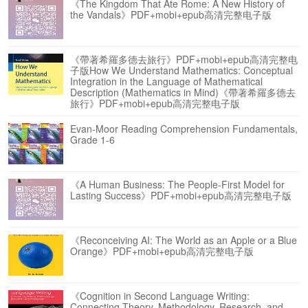
《The Kingdom That Ate Rome: A New History of
the Vandals》PDF+mobi+epub高清完整电子版
《帶著希羅多德去旅行》PDF+mobi+epub高清完整电
子版How We Understand Mathematics: Conceptual
Integration in the Language of Mathematical
Description (Mathematics in Mind)《帶著希羅多德去
旅行》PDF+mobi+epub高清完整电子版
Evan-Moor Reading Comprehension Fundamentals,
Grade 1-6
《A Human Business: The People-First Model for
Lasting Success》PDF+mobi+epub高清完整电子版
《Reconceiving AI: The World as an Apple or a Blue
Orange》PDF+mobi+epub高清完整电子版
《Cognition in Second Language Writing:
Connecting Theory, Methodology, Research, and