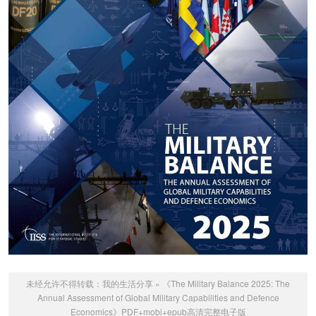
未经允许不得转载：
我的生活分享
»
《The Military Balance 2025: The
Annual Assessment of Global Military Capabilities and Defence
Economics》PDF+mobi+epub高清完整电子版