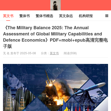
英文书
繁体书
繁体书精选
英文杂志
机构研报
小语种
绝版书
彩虹亲子电子书
电子书
创业项目
《The Military Balance 2025: The Annual
Assessment of Global Military Capabilities and
Defence Economics》PDF+mobi+epub高清完整电
我的生活分享
子版
无 名 发布于 2025-05-08
分类：
英文书
阅读(558)