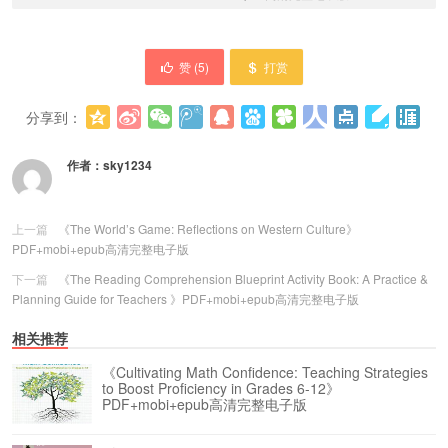
赞 (
5
)
打赏
分享到：
更多
(
0
)
作者：
sky1234
上一篇
《The World’s Game: Reflections on Western Culture》
PDF+mobi+epub高清完整电子版
下一篇
《The Reading Comprehension Blueprint Activity Book: A Practice &
Planning Guide for Teachers 》PDF+mobi+epub高清完整电子版
相关推荐
《Cultivating Math Confidence: Teaching Strategies
to Boost Proficiency in Grades 6-12》
PDF+mobi+epub高清完整电子版