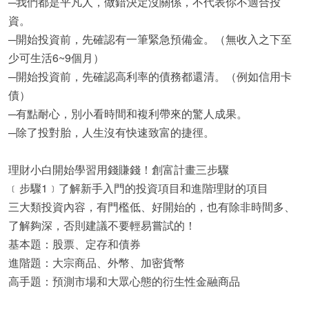
─我們都是平凡人，做錯決定沒關係，不代表你不適合投
資。
─開始投資前，先確認有一筆緊急預備金。（無收入之下至
少可生活6~9個月）
─開始投資前，先確認高利率的債務都還清。（例如信用卡
債）
─有點耐心，別小看時間和複利帶來的驚人成果。
─除了投對胎，人生沒有快速致富的捷徑。
理財小白開始學習用錢賺錢！創富計畫三步驟
﹝步驟1﹞了解新手入門的投資項目和進階理財的項目
三大類投資內容，有門檻低、好開始的，也有除非時間多、
了解夠深，否則建議不要輕易嘗試的！
基本題：股票、定存和債券
進階題：大宗商品、外幣、加密貨幣
高手題：預測市場和大眾心態的衍生性金融商品