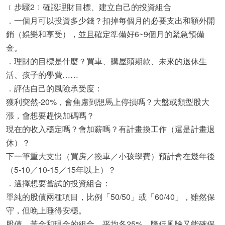
﹝步驟2﹞確認理財目標、建立自己的投資組合
．一個月可以投資多少錢？扣掉每個月的必要支出和額外開
銷（娛樂和享受），並且確定準備好6~9個月的緊急預備
金。
．理財的目標是什麼？買車、購屋頭期款、未來的退休生
活、孩子的學費……
．評估自己的風險承受度：
獲利突然-20%，會焦慮到想馬上停損嗎？大盤或類型股大
漲，會想要趕快加碼嗎？
現在的收入穩定嗎？會加薪嗎？有計畫換工作（還是計畫退
休）？
下一筆重大支出（買房／換車／小孩學費）預計會在幾年後
（5-10／10-15／15年以上）？
．選擇想要嘗試的投資組合：
單純的股債兩種項目，比例「50/50」或「60/40」，雖然保
守，但晚上睡得安穩。
股債、黃金和現金的組合，平均各25%，降低風險又能確保