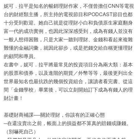
妮可．拉平是知名的暢銷理財作家，不僅曾擔任CNN等電視
台的財經類主播，所主持的電視節目和PODCAST節目也都
十分受到歡迎。她自己就是從理財小白和負債原生家庭翻身
富一代的成功實例，也因此深深感受到，成為有錢人並沒有
一般人想得困難，只是大家一聽到理財、金錢和看起來複雜
難懂的金融詞彙，就因此卻步，或是把錢交給自稱更懂理財
的顧問和專員。
在書中，妮可．拉平將最常見的投資項目分為兩大類：基本
的股票和債券，以及進階的期貨／外幣等等，最後更列出全
世界最知名也最抗跌的幾個投資組合，讓讀者看完書、從這
間「金錢學校」畢業後，可以立刻開始訂下成為有錢人的理
財計畫！
基礎財商補課──關於理財，你該有的正確心態
─在還沒賣出之前，帳面上的損益都不算真的賠錢或賺錢。
（別嚇死自己）