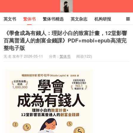
英文书
繁体书
繁体书精选
英文杂志
机构研报
小语种
绝版书
彩虹亲子电子书
电子书
创业项目
《學會成為有錢人：理財小白的致富計畫，12堂影響
百萬普通人的創富金錢課》PDF+mobi+epub高清完
整电子版
我的生活分享
无 名 发布于 2026-05-11
分类：
繁体书
阅读(122)