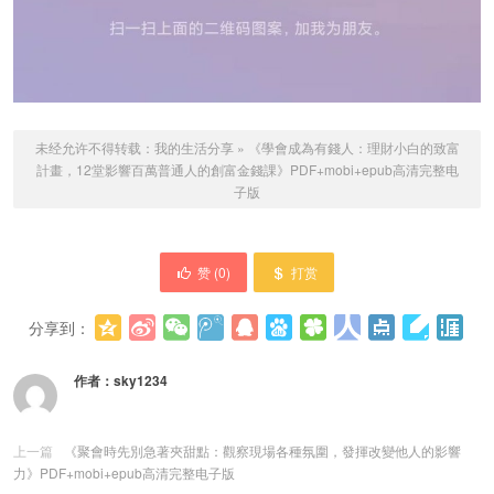
未经允许不得转载：
我的生活分享
»
《學會成為有錢人：理財小白的致富
計畫，12堂影響百萬普通人的創富金錢課》PDF+mobi+epub高清完整电
子版
赞 (
0
)
打赏
分享到：
更多
(
0
)
作者：
sky1234
上一篇
《聚會時先別急著夾甜點：觀察現場各種氛圍，發揮改變他人的影響
力》PDF+mobi+epub高清完整电子版