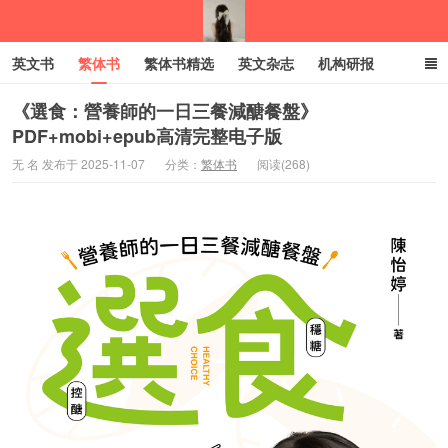
英文书
繁体书
繁体书精选
英文杂志
机构研报
小语种
绝版书
彩虹亲子电子书
电子书
创业项目
《選食：營養師的一日三餐減醣餐盤》
PDF+mobi+epub高清完整电子版
我的生活分享
无 名 发布于 2025-11-07
分类：
繁体书
阅读(268)