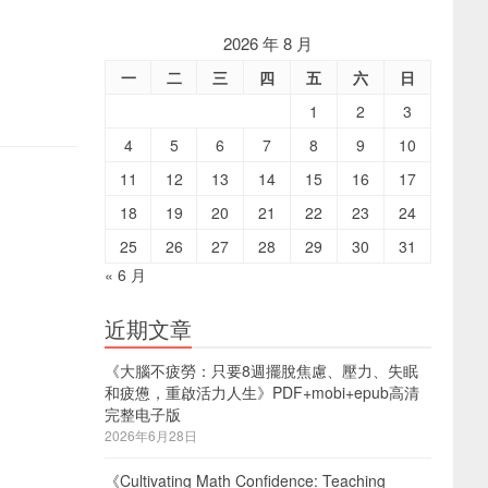
2026 年 8 月
一
二
三
四
五
六
日
1
2
3
4
5
6
7
8
9
10
11
12
13
14
15
16
17
18
19
20
21
22
23
24
25
26
27
28
29
30
31
« 6 月
近期文章
《大腦不疲勞：只要8週擺脫焦慮、壓力、失眠
和疲憊，重啟活力人生》PDF+mobi+epub高清
完整电子版
2026年6月28日
《Cultivating Math Confidence: Teaching