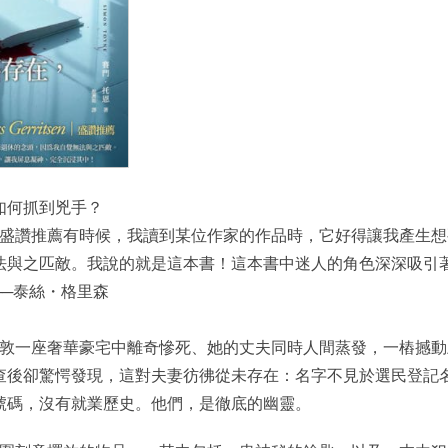
如何抓到兇手？
盛讚推薦有時候，我讀到某位作家的作品時，它好得讓我產生想
法與之匹敵。我說的就是這本書！這本書中迷人的角色深深吸引
──泰絲・格里森
敦一座奢華豪宅中離奇慘死、她的丈夫同時人間蒸發，一樁撼動
查後卻驚愕發現，這對夫妻彷彿從未存在：名字不見於選民登記
號碼，沒有就業歷史。他們，是徹底的幽靈。