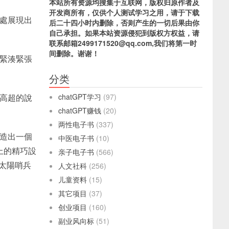
本站所有资源均搜集于互联网，版权归原作者及
开发商所有，仅供个人测试学习之用，请于下载
處展現出
后二十四小时内删除，否则产生的一切后果由你
自己承担。如果本站资源侵犯到版权方权益，请
联系邮箱2499171520@qq.com,我们将第一时
间删除。谢谢！
緊湊緊張
分类
高超的說
chatGPT学习
(97)
chatGPT赚钱
(20)
两性电子书
(337)
造出一個
中医电子书
(10)
上的精巧設
亲子电子书
(566)
太陽哨兵
人文社科
(256)
儿童资料
(15)
其它项目
(37)
创业项目
(160)
副业风向标
(51)