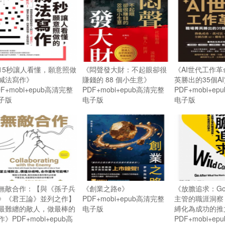
15秒讓人看懂，願意照做
《悶聲發大財：不起眼卻很
《AI世代工作
減法寫作》
賺錢的 88 個小生意》
英勝出的35個A
DF+mobi+epub高清完整
PDF+mobi+epub高清完整
PDF+mobi+e
子版
电子版
电子版
無敵合作：【與《孫子兵
《創業之路e》
《放膽追求：Go
》《君王論》並列之作】
PDF+mobi+epub高清完整
主管的職涯洞察
最難纏的敵人，做最棒的
电子版
縛化為成功的推
作》PDF+mobi+epub高
PDF+mobi+e