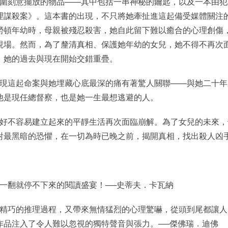
圍刻意擺放的物品——其中包括一串神秘的鑰匙，以及一本由犯
理謀殺案》。這本書的出現，不只將她牽扯進這起備受媒體關注
勞頓年幼時，母親被殘忍殺害，她自此留下難以癒合的心理創傷
現場。然而，為了釐清真相、保護她年幼的女兒，她不得不再次
，她的過去與現在開始交錯重疊。
現這起命案與她埋藏心底最深的痛有著驚人關聯——與她二十年
他是現任總督察，也是她一生最想逃避的人。
好不容易建立起來的平靜生活再次面臨崩解。為了女兒的未來，
對最黑暗的恐懼，在一切為時已晚之前，揭開真相，找出殺人凶
一翻就停不下來的閱讀盛宴！──史蒂夫．卡瓦納
精巧的推理過程，又帶來無情猛烈的心理驚嚇，從頭到尾都讓人
作品注入了令人難以忽視的獨特聲音與張力。──傑佛瑞．迪佛