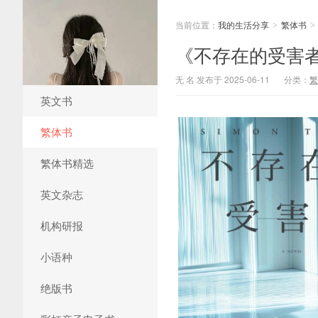
当前位置：
我的生活分享
繁体书
>
>
《不存在的受害者》
无 名 发布于 2025-06-11
分类：
繁
英文书
繁体书
繁体书精选
英文杂志
机构研报
小语种
绝版书