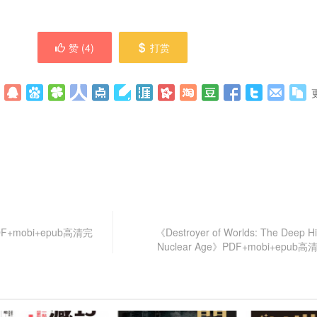
赞 (
4
)
打赏
+mobi+epub高清完
《Destroyer of Worlds: The Deep His
Nuclear Age》PDF+mobi+epu