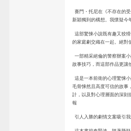
賽門・托尼在《不存在的受
新穎獨到的構想。我懷疑今
這部驚悚小說既有趣又狡猾
的家庭劇交織在一起。絕對
一部精采絕倫的警察辦案小
故事技巧，而這部作品更讓
這是一本前衛的心理驚悚小
毛骨悚然且高度可信的故事
計，以及對心理層面的深刻
報
引人入勝的劇情文案吸引我
這本書節奏緊湊，隨著懸疑