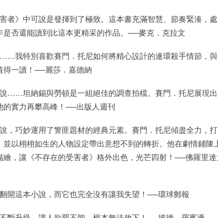
害者》中可說是發揮到了極致。這本書充滿智慧、節奏緊湊，處
年是否還能讀到比這本更精采的作品。──麥克．克拉文
……我特別喜歡賽門．托尼如何將精心設計的連環殺手情節，與
值得一讀！──麗莎．嘉德納
說……坦納錫與勞頓是一組絕佳的調查拍檔。賽門．托尼展現出
他的實力再攀高峰！──出版人週刊
說，巧妙運用了警匪題材的經典元素。賽門．托尼傾盡全力，打
，並以栩栩如生的人物設定帶出意想不到的轉折。他在劇情鋪陳
描繪，讓《不存在的受害者》格外出色，光芒四射！──佛羅里達
翻開這本小說，而它也完全沒有讓我失望！──環球郵報
不斷升級，讓人欲罷不能，根本無法放下！──彼德．羅賓遜