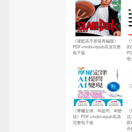
《灌籃高手新裝再編版》
《
PDF+mobi+epub高清完整
的
电子版
P
电
《摩爾定律、AI提問、AI變
《
現》PDF+mobi+epub高清
法
完整电子版
跟
合