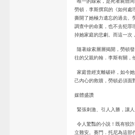
唯一的線索，是死者屍體周
勞頓．李斯撰寫的《如何處
撕開了她極力遺忘的過去。
調查中的命案，也不去犯罪
掉她家庭的悲劇。而這一次
隨著線索層層揭開，勞頓發
往的父親約翰．李斯有關，
家庭曾經支離破碎，如今她
己內心的救贖，勞頓必須面
媒體盛讚
緊張刺激、引人入勝，讓人
令人驚豔的小說！既有狡詐
立難安。賽門．托尼為這部