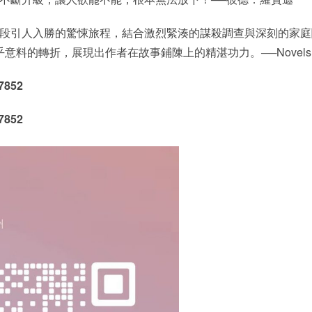
段引人入勝的驚悚旅程，結合激烈緊湊的謀殺調查與深刻的家庭
料的轉折，展現出作者在故事鋪陳上的精湛功力。──Novels Al
852
852