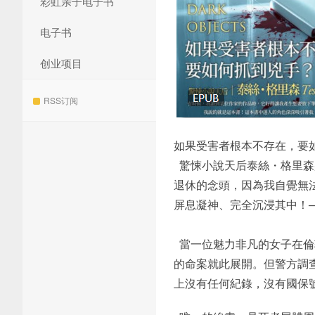
彩虹亲子电子书
电子书
创业项目
RSS订阅
如果受害者根本不存在，要
驚悚小說天后泰絲・格里森
退休的念頭，因為我自覺無
屏息凝神、完全沉浸其中！
當一位魅力非凡的女子在倫
的命案就此展開。但警方調
上沒有任何紀錄，沒有國保