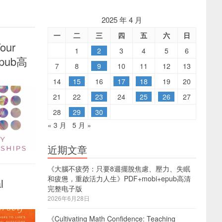
2025 年 4 月
一
二
三
四
五
六
日
Your
1
2
3
4
5
6
+epub高
7
8
9
10
11
12
13
14
15
16
17
18
19
20
21
22
23
24
25
26
27
28
29
30
« 3 月
5 月 »
近期文章
《大腦不疲勞：只要8週擺脫焦慮、壓力、失眠
和疲憊，重啟活力人生》PDF+mobi+epub高清
l
完整电子版
2026年6月28日
《Cultivating Math Confidence: Teaching