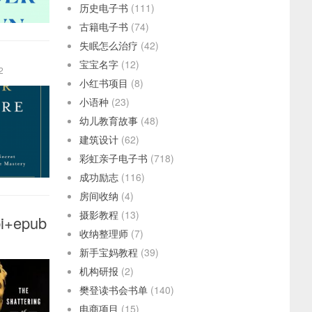
历史电子书
(111)
古籍电子书
(74)
失眠怎么治疗
(42)
宝宝名字
(12)
2
小红书项目
(8)
小语种
(23)
幼儿教育故事
(48)
建筑设计
(62)
彩虹亲子电子书
(718)
成功励志
(116)
房间收纳
(4)
摄影教程
(13)
bi+epub
收纳整理师
(7)
新手宝妈教程
(39)
机构研报
(2)
樊登读书会书单
(140)
电商项目
(15)