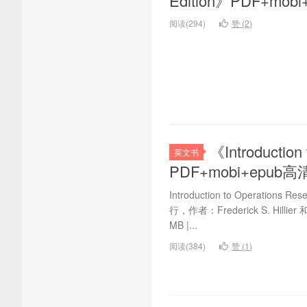
Edition》PDF+m
阅读(294)
赞 (
2
)
《Introduction
英文书
PDF+mobi+epu
Introduction to Operations
行，作者：Frederick S. Hillier
MB |...
阅读(384)
赞 (
1
)