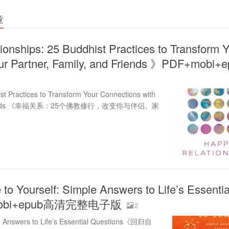
章
onships: 25 Buddhist Practices to Transform 
our Partner, Family, and Friends 》PDF+mobi
st Practices to Transform Your Connections with
 and Friends 《幸福关系：25个佛教修行，改变你与伴侣、家
 Yourself: Simple Answers to Life’s Essentia
+mobi+epub高清完整电子版
2
e Answers to Life’s Essential Questions《回归自