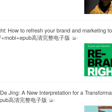
t: How to refresh your brand and marketing t
》PDF+mobi+epub高清完整电子版
1
e Jing: A New Interpretation for a Transforma
i+epub高清完整电子版
1