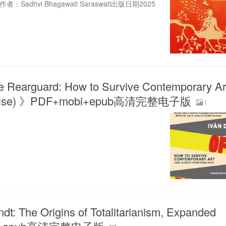
dhvi Bhagawati Saraswati出版日期2025
e Rearguard: How to Survive Contemporary Ar
ng Else) 》PDF+mobi+epub高清完整电子版
1
t: The Origins of Totalitarianism, Expanded