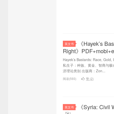
《Hayek’s Basta
英文书
Right》PDF+mob
Hayek’s Bastards: Race, Gold,
私生子：种族、黄金、智商与极右翼资本
济理论类别 出版商：Zon...
阅读(593)
赞 (
2
)
《Syria: Civ
英文书
2