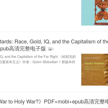
rds: Race, Gold, IQ, and the Capitalism of th
i+epub高清完整电子版
2
 IQ, and the Capitalism of the Far Right 《哈耶克的
主义》作者：Quinn Slobodian 1 新版本经
il War to Holy War?》PDF+mobi+epub高清